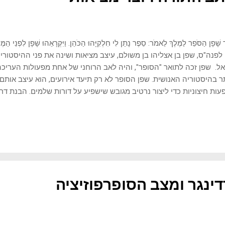
גֵּד שָׁפָן הַסֹּפֵר לַמֶּלֶךְ לֵאמֹר: סֵפֶר נָתַן לִי חִלְקִיָּהוּ הַכֹּהֵן. וַיִּקְרָאֵהוּ שָׁפָן לִפ
ה-7 לפנה"ס, שפן בן אצליהו בן משולם, עיצב מציאות ושינה את פני ההיסטור
ל. שפן זכה לתואר "הסופר", והיה לאב הרוחני של אחת מפעולות העריכ
ר בהיסטוריה האנושית. שפן הסופר לא רק תיעד אירועים, הוא עיצב אותם
ות חיצוניות כדי ליצור נרטיב מגובש שישפיע על דורות שלמים. הבנת דרך 
קה לנו כלים עוצמתיים להבנת הדרך שבה מידע נוצר, נערך ומוצג בפנינו 
יטיקה ובכל תחום שבו מישהו מעוניין להשפיע על התפיסה שלנו. יעניין 
יל להכרזת העצמאות איש הצללים שכתב ירושלים, מאה שביעית לפנה"ס
ות שנים של מדיניות פרו-אשורית ועבודת אלילים נפוצה תחת שלטונו של
אל לא מודעים לכך ש"יהודים" בתקופת המקרא היו פולי-תאיסטים, ב...
ינגר ומצב הסופרפוזיציה