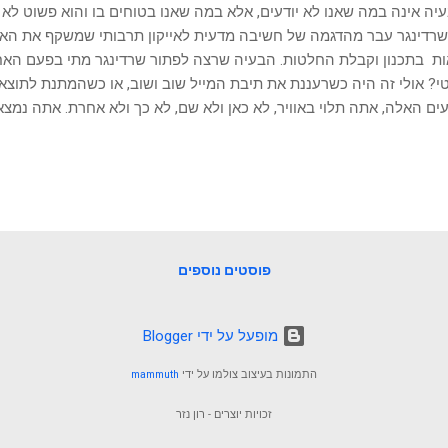
יה אינה במה שאנו לא יודעים, אלא במה שאנו בטוחים בו והוא פשוט לא נכ
רדינגר עבר מהדגמה של חשיבה מדעית לאייקון תרבותי שמשקף את הא
ות בתכנון וקבלת החלטות. הבעיה שרצה לפתור שרדינגר מתי בפעם האחר
י? אולי זה היה כשרעננת את תיבת המייל שוב ושוב, או כשהמתנת לתוצאה
ים האלה, אתה תלוי באוויר, לא כאן ולא שם, לא כך ולא אחרת. אתה נמצ
ב-1935. שרדינגר לא רצה להוכיח שמציאות תלויה בצפייה. להיפך, הוא רצה
וי המחשבתי שלו נולד מביקורת חריפה על פרשנות קופנהגן של תורת הק
ים בכל המצבים האפשריים בו-זמנית עד למדידה. שרדינגר שאל: אם זה נ
חתול יכול להיות חי-ומת בו-זמנית? הפער בין העולם המיקרוסקופי של ח
רוסקופי שלנו הוא בדיוק הבעיה. אנחנו חיים בתוך "קופסאות" רבות...
פוסטים נוספים
‏מופעל על ידי Blogger
התמונות בעיצוב צולמו על ידי
mammuth
זכויות יוצרים - רון נזר