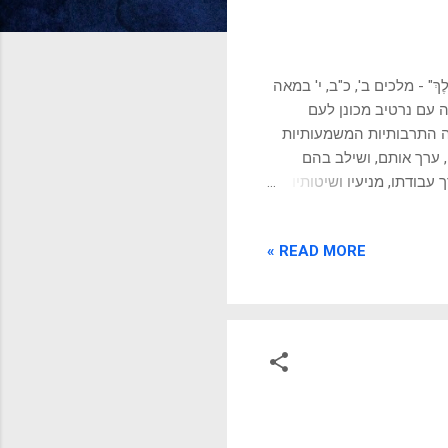
ְנֵי הַמֶּלֶךְ" - מלכים ב', כ"ב, י' במאה
יה עם נרטיב מכונן לעם
ה התרבותיות המשמעותיות
, ערך אותם, ושילב בהם
עבודתו, מניעיו ושיטותיו
גם היום, בתקשורת, בעסקים,
אותך לקרוא: סירוב לפגישה
READ MORE »
. ממלכת יהודה מתעוררת
 מנשה בן חזקיהו. רבים