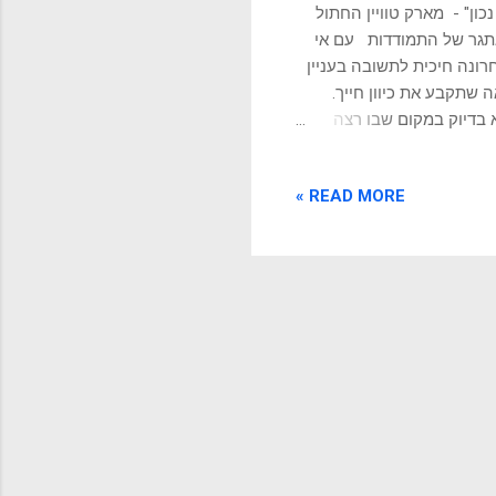
ון" - מארק טוויין החתול
תגר של התמודדות עם אי
ונה חיכית לתשובה בעניין
 שתקבע את כיוון חייך.
א בדיוק במקום שבו רצה
הפיזיקאי האוסטרי ארווין שרדינגר שתהיה כשהציע את ניסוי המחשבה המפורסם שלו, Schrödinger's cat,
 להראות עד כמה זה אבסורדי .
READ MORE »
וונטים, שטענה שחלקיקים
כון לאטומים, מה עם חתול?
לקיקים לבין העולם