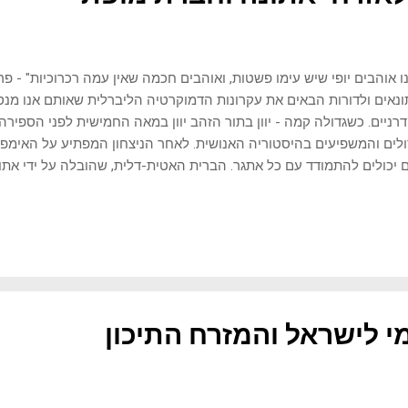
 אוהבים יופי שיש עימו פשטות, ואוהבים חכמה שאין עמה רכרוכיות" - פ
נאים ולדורות הבאים את עקרונות הדמוקרטיה הליברלית שאותם אנו מנסי
רניים. כשגדולה קמה - יוון בתור הזהב יוון במאה החמישית לפני הספיר
לים והמשפיעים בהיסטוריה האנושית. לאחר הניצחון המפתיע על האימפרי
יכולים להתמודד עם כל אתגר. הברית האטית-דלית, שהובלה על ידי אתונ
 אימפריאלי שהביא עושר ויוקרה לעיר. התקופה הזו מלמדת אותנו על כוח
ילה מצליחה להתגבר על איום חיצוני, היא פתוחה לפריחה תרבותית ורוחנ
פה זו, לא כסמל של כוח צבאי, אלא כביטוי לתוצאות של קדמה ושפע כ
קרטי, השוק החופשי והפריחה התרבותית. האתונאים גילו שכשיש ביטחון
וסופיה ובדמוקרטיה. הלקח המודרני: חברות המתמודדות עם משברים יכול
ן הקולקטיבי נולד מהרגש שכולנו יחד עם ערבות הדדית ויעדים משותפים,
ל...
י לישראל והמזרח התיכון