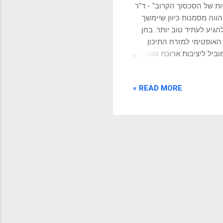
ות של הסכסוך הקרוב" - ד"ר
ווה מסמנות כיוון שיימשך
הגיע לעתיד טוב יותר. בחן
 האופטימי למזרח התיכון
ביל ליציבות ארוכת טווח.
שיתוף פעולה בין-דתי, תוביל
שראל כגשר בין אסיה,
READ MORE »
האזורית קדימה. מוטיבציות
 המעצמות, כמו ארה"ב, רוסיה וסין,
ם ולהבטיח את האינטרסים