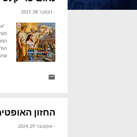
ו
-
דצמבר 08, 2025
ת
"אנו
לאתו
המוד
הגדו
שהם 
לכוח
כשקה
בתקו
הדמו
בפיל
החוס
בקהי
החזון האופטימ
-
אוקטובר 29, 2024