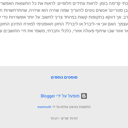
תי קדימה בזמן. לראות עתידים חלופיים. לראות את כל התוצאות האפשרי
ן סטריינג' אנשים נוטים להעריך שמה שהיה הוא שיהיה, שהתרחשויות הה
רב. אך דווקא בתקופות קשות במיוחד צריך לחשוב על יותר אפשרויות כדי ל
צמך: האם אני אי-ליברל או ליברל? החזון האופטימי למזרח התיכון החזון
 אזור שבו שיתוף פעולה אזורי, כלכלי וחברתי, משפר את חיי התושבים ומו
דות במגוון תחומים, כגון חדשנות טכנולוגית, פרוייקטי קיימות סביבתית ו
רת קונפדרציה אזרחית שמחזקת את הקשרים בין המדינות. מרכזיותה של י
קה ואירופה, יחד עם פיתוח תשתיות וחדשנות, יכולים להניע את הכלכלה 
של המעצמות ומדינות המזרח התיכון 1. ביטחון ואיזון גיאופוליטי:
יינות לשמר את יציבות האזור כדי למנוע עלייה בהשפעת כוחות רדיקליי
. יצירת שיתופי פעולה ביטחוניים יכולה להביא ל...
פוסטים נוספים
‏מופעל על ידי Blogger
התמונות בעיצוב צולמו על ידי
mammuth
זכויות יוצרים - רון נזר