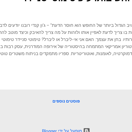
יב הגדול ביותר של החופש הוא חוסר הדעת" – ג'ון קנדי רובנו יודעים לדב
ת בו צריך לדעת לאפיין אותו ולזהות על מה צריך להאיבק וכיצד מוטב להת
וריון אמריקאי המתמחה בהיסטוריה של אירופה המודרנית, עסק רבות ב
מוקרטיה, לאומנות, ואוטוריטריות. ספריו מתמקדים בניתוח משטרים טוטל
 לעיסוק במשמעות החופש ובאופן שבו משטרים יכולים להגבילו או לאפשר
יריות של חופש ומדגיש את חשיבותו של החופש כתנאי בסיסי להצלחתם
 הם חיים. הוא מדבר על כך שההיסטוריה מלמדת אותנו שהמאבק על החו
ודד איתו שוב ושוב במצבים שונים, כאשר האויבים הם לא תמיד אותם משט
גם דמוקרטיות השוחקות את עצמן מבפנים. יעניין אותך לקרוא: החזון ה
 "על עריצות: עשרים שיעורים מהמאה העשרים" (On Tyranny: Twenty Lessons...
פוסטים נוספים
‏מופעל על ידי Blogger