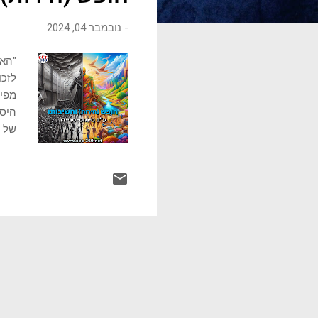
ו
-
נובמבר 04, 2024
ת
"האו
לזכו
היסט
של ד
טבעי
השבר
שבהן
להתמ
אלא 
התיכון