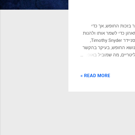
ר בזכות החופש, אך כדי
ארגן כדי לשמר אותו ולהנות
מפירותיו. בחן את עצמך: האם אני אי-ליברל או ליברל? טימוטי סניידר טימוטי סניידר Timothy Snyder,
נושא החופש, בעיקר בהקשר
יטריים, מה שמוביל באופן
ו. סניידר מתאר את
 של בני האדם והחברות
READ MORE »
פש הוא תמידי, ויש
רים דיקטטוריים גלויים,
אופטימי לישראל והמזרח