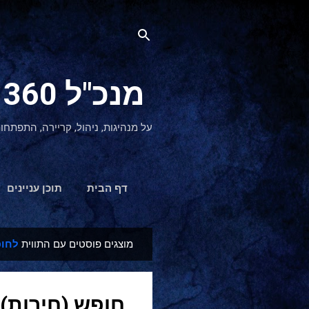
מנכ"ל 360 CEO - מנהיגות והתפתחות אישית
על מנהיגות, ניהול, קריירה, התפתחו
דף הבית
תוכן עניינים
מוצגים פוסטים עם התווית
לחופ
ר
ש
ו
חופש (חירות) 
מ