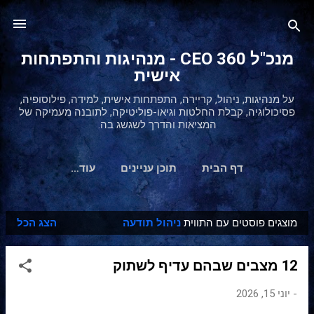
דילוג לתוכן הראשי
מנכ"ל 360 CEO - מנהיגות והתפתחות
אישית
על מנהיגות, ניהול, קריירה, התפתחות אישית, למידה, פילוסופיה,
פסיכולוגיה, קבלת החלטות וגיאו-פוליטיקה, לתובנה מעמיקה של
המציאות והדרך לשגשג בה.
דף הבית
תוכן עניינים
‏עוד…
מוצגים פוסטים עם התווית
ניהול תודעה
הצג הכל
ר
ש
12 מצבים שבהם עדיף לשתוק
ו
מ
-
יוני 15, 2026
ו