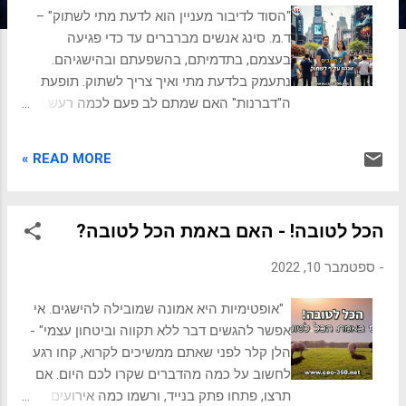
ת
"הסוד לדיבור מעניין הוא לדעת מתי לשתוק" –
ד.מ. סינג אנשים מברברים עד כדי פגיעה
בעצמם, בתדמיתם, בהשפעתם ובהישגיהם.
נתעמק בלדעת מתי ואיך צריך לשתוק. תופעת
ה"דברנות" האם שמתם לב פעם לכמה רעש יש
מסביבנו? בדיונים במקום העבודה, בחדשות,
ובוודאי ברשתות החברתיות, כולם מדברים כל
READ MORE »
הזמן. אנחנו חיים בתרבות שמעריצה את הקול
החזק בחדר. מי שמגיב ראשון, מי שמנהל את
השיחה, מי שמוודא ששומעים אותו מעל כולם.
הכל לטובה! - האם באמת הכל לטובה?
האשליה הרווחת היא שדיבור הוא כוח,
ושהשתיקה היא חולשה. אבל האם זה באמת
-
ספטמבר 10, 2022
כך? המרוץ הבלתי פוסק להבעת דעה יוצר רעש
שמפריע לנו לחשוב בבירור. ה"דברן", שממהר
"אופטימיות היא אמונה שמובילה להישגים. אי
למלא כל רגע של שקט במילים, מונע לעיתים
אפשר להגשים דבר ללא תקווה וביטחון עצמי" -
קרובות מפחד מהשקט או מהצורך הנואש
הלן קלר לפני שאתם ממשיכים לקרוא, קחו רגע
להוכיח את עצמו. הוא לא באמת מקשיב, הוא רק
לחשוב על כמה מהדברים שקרו לכם היום. אם
מחכה לתורו לדבר. הוא מגיב לא מתוך מחשבה,
תרצו, פתחו פתק בנייד, ורשמו כמה אירועים