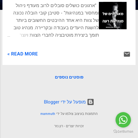
ת
"ארגונים כושלים סובלים לרוב מעודף ניהול
ומחסור במנהיגות" - סטיבן קובי הובלה נכונה
של צוות היא אחד ההיבטים החשובים ביותר
להשגת היעדים בעבודה ובקריירה. מנהיג טוב
תומך ביצירת מוטיבציה לחברי הצוות ויוצר
סביבת עבודה טובה ופוריה. עם זאת, התפיסה
של מנהיגות טובה נותרה מאוד סובייקטיבית.
READ MORE »
לכל אחד מאיתנו יש תמונה בראש של איך מנהיג
טוב צריך או לא-צריך להיות. לפעמים, התמונה
שאנו רוצים להעביר לצוות שלנו היא לא אותה
פוסטים נוספים
תמונה שנוצרת להם בפועל. כולנו פגשנו בוס
גרוע בשלב מסוים, ואנחנו יודעים איך מרגיש לנו
ואיך נראה מנהיג רע. אם אתם רוצים לשפר את
כישורי המנהיגות שלכם, חשוב לנסות להימנע
‏מופעל על ידי Blogger
ממאפיינים רעים. אם תעשו זאת, תוכלו לשפר
התמונות בעיצוב צולמו על ידי
mammuth
את מערכת היחסים עם חברי הצוות שלכם
ולהוביל אותם להצלחה. שימו לב לא לעשות, או
זכויות יוצרים - רון נזר
לתקן את הדברים הבאים: חוסר אמפתיה