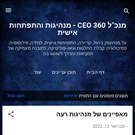
דילוג לתוכן הראשי
מנכ"ל 360 CEO - מנהיגות והתפתחות
אישית
על מנהיגות, ניהול, קריירה, התפתחות אישית, למידה, פילוסופיה,
פסיכולוגיה, קבלת החלטות וגיאו-פוליטיקה, לתובנה מעמיקה של
המציאות והדרך לשגשג בה.
דף הבית
תוכן עניינים
‏עוד…
מוצגים פוסטים עם התווית
יהירות
הצג הכל
ר
ש
מאפיינים של מנהיגות רעה
ו
מ
-
פברואר 12, 2022
ו