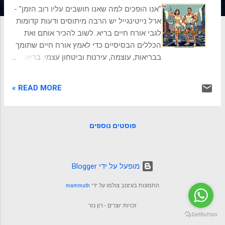
ת
"אנו הופכים למה שאנו חושבים עליו רוב הזמן" -
ארל נייטינגייל יש הרבה מיתוסים ודעות קדומות
לגבי אורח חיים בריא. לשוב להכיר אותם ואת
הכללים הבסיסיים כדי לאמץ אורח חיים שתומך
בבריאות, עוצמה, עירנות וביטחון עצמי. בריאות
תכלס בעולם המהיר והדורשני של ימינו, המושג
"אורח חיים בריא ומעצים" חורג בהרבה מהיעדר
READ MORE »
מחלה גרידא. זוהי שאיפה למצב של אנרגיה
תוססת, חדות מנטלית, חוסן רגשי עמוק ויכולת
הגשמה בלתי מוגבלת המאפשרת לנו לפרוח
פוסטים נוספים
בכל תחומי החיים. אנו רוצים להרגיש חזקים,
בשליטה, ועם ביטחון עצמי גבוה שיניע אותנו
קדימה. חשוב לי להבהיר: איני דיאטן קליני, מאמן
כושר מוסמך או רופא . את הדברים שאשתף כאן
‏מופעל על ידי Blogger
אני כותב מתוך התנסות אישית ארוכת שנים
התמונות בעיצוב צולמו על ידי
mammuth
ומאוד מוצלחת, תצפיות רבות שנים על מה עובד
בפועל עבורי ועבור אנשים רבים אחרים
זכויות יוצרים - רון נזר
שפגשתי, ומתוך עניין מתמשך וקריאה מתמדת