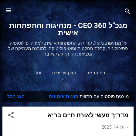
דילוג לתוכן הראשי
מנכ"ל 360 CEO - מנהיגות והתפתחות
אישית
על מנהיגות, ניהול, קריירה, התפתחות אישית, למידה, פילוסופיה,
פסיכולוגיה, קבלת החלטות וגיאו-פוליטיקה, לתובנה מעמיקה של
המציאות והדרך לשגשג בה.
דף הבית
תוכן עניינים
‏עוד…
מוצגים פוסטים עם התווית
תכנית אימונים
הצג הכל
ר
ש
מדריך מעשי לאורח חיים בריא
ו
מ
-
יולי 14, 2025
ו