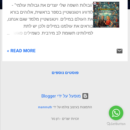
ת
"גבולות השפה שלי יוצרים את גבולות עולמי" -
לודוויג ויטגנשטיין בספר בראשית, אלוהים בורא
את העולם במילים. ויטגנשטיין מלמד שגם אנחנו,
בוראים את עולמנו במילים ולכן יש לתת
למילותינו תשומת לב מירבית. כשמילים פוגשות
מציאות האם אי פעם עצרתם לחשוב: מה אם
הדרך שבה אנחנו מדברים על העולם היא גם
READ MORE »
הדרך שבה אנחנו יוצרים אותו? ומה אם רבות
מהבעיות הכי גדולות שלנו, בקשרים אישיים,
בעבודה או אפילו בפוליטיקה, הן למעשה לא
פוסטים נוספים
בעיות של "מציאות", אלא בעיות של שפה ?
נשמע מסתורי, אבל זה בדיוק לב ליבה של אחת
התובנות העמוקות והמשפיעות ביותר של המאה
ה-20. הכירו את לודוויג ויטגנשטיין (1889–1951),
‏מופעל על ידי Blogger
פילוסוף אוסטרי-בריטי שנחשב לאחד הגאונים
התמונות בעיצוב צולמו על ידי
mammuth
הגדולים והפחות מוכרים בהיסטוריה. ויטגנשטיין
לא חיפש תיאוריות מורכבות או אידיאולוגיות
זכויות יוצרים - רון נזר
נוצצות; הוא התמקד בדבר הבסיסי ביותר