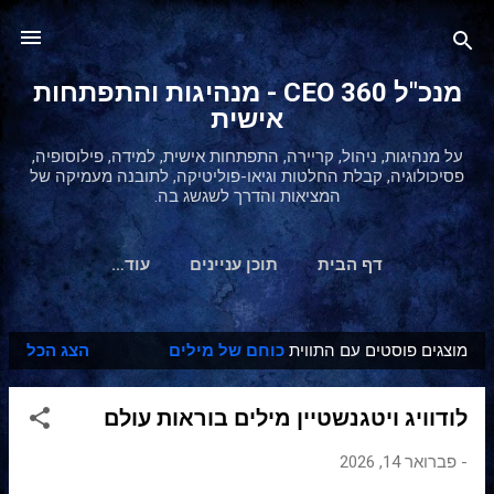
דילוג לתוכן הראשי
מנכ"ל 360 CEO - מנהיגות והתפתחות
אישית
על מנהיגות, ניהול, קריירה, התפתחות אישית, למידה, פילוסופיה,
פסיכולוגיה, קבלת החלטות וגיאו-פוליטיקה, לתובנה מעמיקה של
המציאות והדרך לשגשג בה.
דף הבית
תוכן עניינים
‏עוד…
מוצגים פוסטים עם התווית
כוחם של מילים
הצג הכל
ר
ש
לודוויג ויטגנשטיין מילים בוראות עולם
ו
מ
-
פברואר 14, 2026
ו