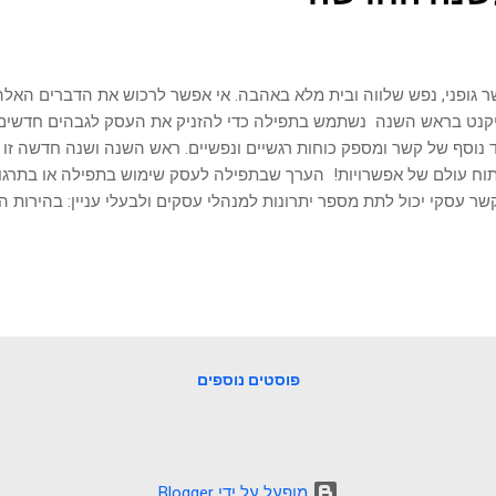
ר גופני, נפש שלווה ובית מלא באהבה. אי אפשר לרכוש את הדברים האלה.
קנט בראש השנה נשתמש בתפילה כדי להזניק את העסק לגבהים חדשים. 
 נוסף של קשר ומספק כוחות רגשיים ונפשיים. ראש השנה ושנה חדשה זו 
וח עולם של אפשרויות! הערך שבתפילה לעסק שימוש בתפילה או בתרגול
ר עסקי יכול לתת מספר יתרונות למנהלי עסקים ולבעלי עניין: בהירות ה
לי עסקים ולבעלי עניין להתאים את כוונותיהם ולהבהיר את מטרתם. ז
ה יותר ולערכים של העסק, שמשאיר את כולם ממוקדים בתמונה הרחבה י
ל כזה יכול להניע ולעורר השראה, לספק תחושה של מטרה גבוהה יותר מע
י. זה יכול להמריץ ולעורר השראה בצוותים לעבוד לקראת מטרות משותפ
ה וחוכמה : תפילה כוללת לרוב בקשות להשראה בחוכמה וקבלת הדרכה. מ
ים להפיק תועלת מלחפש הכוונה כאשר הם מתמודדים עם החלטות קשות 
פוסטים נוספים
ל להו...
‏מופעל על ידי Blogger