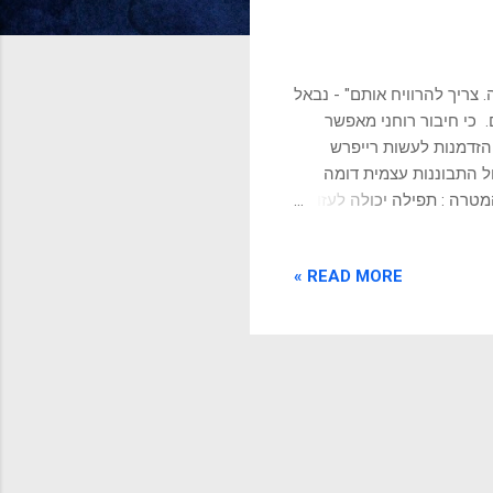
 צריך להרוויח אותם" - נבאל
כי חיבור רוחני מאפשר
הזדמנות לעשות רייפרש
 התבוננות עצמית דומה
מטרה : תפילה יכולה לעזור
ה משמש כתזכורת למשימה
ותר. מוטיבציה והשראה :
READ MORE »
בר לרווחים או יעד עסקי
ות בתשוקה ובמסירות.
נהלי עסקים ובעלי עניין
או מצבים לא בטוחים, מה