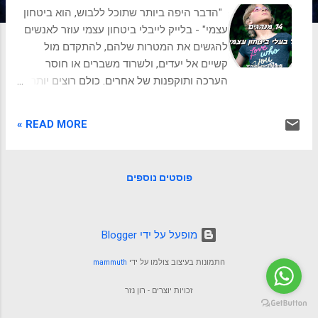
ת
"הדבר היפה ביותר שתוכל ללבוש, הוא ביטחון
עצמי" - בלייק לייבלי ביטחון עצמי עוזר לאנשים
להגשים את המטרות שלהם, להתקדם מול
קשיים אל יעדים, ולשרוד משברים או חוסר
הערכה ותוקפנות של אחרים. כולם רוצים יותר
ביטחון עצמי. וגם יש לכולנו חולשות ופגיעות
ונקודות רגישות. ביטחון עצמי הכרחי כדי להיות
READ MORE »
מאושרים בחיים, למרות כל הקשיים שכולנו
עוברים ומתמודדים איתם. הרבה אנשים טועים,
ומציגים לעולם קשיחות, כהפגנה של ביטחון
פוסטים נוספים
עצמי, אך לרוב, מדובר ביצירת חומה וניסיון
הסתרה של חולשות. טעות נפוצה אחרת היא
הצגת ביטחון עצמי דרך הקטנה והחלשה של
אחרים. גם כאן, האמת שאנשים מזהים היא חוסר
‏מופעל על ידי Blogger
ביטחון עצמי וניסיון להתגבר עליו ע"י הצגת
התמונות בעיצוב צולמו על ידי
mammuth
עליונות פיקטיבית ונקודתית. אז איך מתנהג אדם
עם ביטחון עצמי? חזרתיות ביטחון עצמי הוא
זכויות יוצרים - רון נזר
האמון בעצמך שיש לך את הכישורים והיכולות