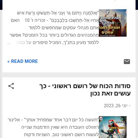
ת
"וְאַלְמָנָה וְיָתוֹם גֵּר וְעָנִי אַל-תַּעֲשֹׁקוּ וְרָעַת אִישׁ
אָחִיו אַל-תַּחְשְׁבוּ בִּלְבַבְכֶם" - זכריה ז' 10 האם
אתם מנהלי עסקים שמחפשים ללמוד
מהמנהיגים הגדולים ביותר בכל הזמנים? אפשר
ללמוד מעיון בתנ"ך, המכיל סיפורים על כמה
מהמנהיגים בעלי החזון והמשמעות הגדולה
ביותר בהיסטוריה. פרק שיעניין אותך: חוק
READ MORE »
המלך בתורה - ציפייה ממנהיגות שרלוונטית עד
ימינו מאברהם ויעקב אבינו ועד דוד המלך,
מנהיגי התנ"ך התגברו על אתגרים מדהימים
סודות הכוח של רושם ראשוני - כך
והשיגו הצלחה חסרת תקדים באמצעות סגנונות
עושים זאת נכון
הניהול והפילוסופיות הייחודיים שלהם. בפרק זה
נסקור 7 מנהיגים מובילים מהתנ"ך, סגנונות
-
יוני 26, 2023
הניהול שלהם והעצות שהם היו נותנים למנהלי
עסקים כיום. פרק שיעניין אותך: מגילת
"תעשה כל יום דבר אחד שמפחיד אותך" - אלינור
העצמאות - חזון משימה וערכים למיקוד והשגת
רוזוולט העובדה היא שאין הזדמנות שנייה
יעדים בין אם אתם רק מתחילים את הקריירה
לעשות רושם ראשוני טוב. השניות ודקות