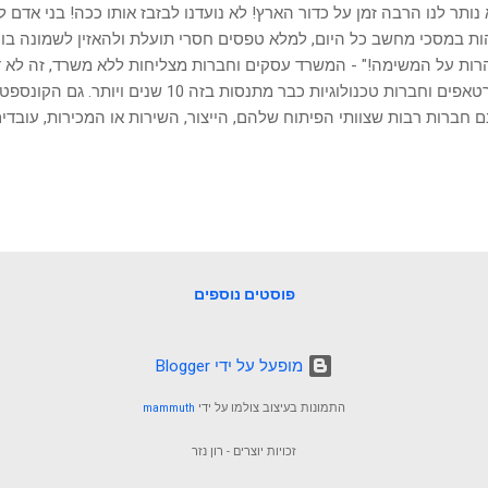
נותר לנו הרבה זמן על כדור הארץ! לא נועדנו לבזבז אותו ככה! בני אדם 
ת במסכי מחשב כל היום, למלא טפסים חסרי תועלת ולהאזין לשמונה בו
ות על המשימה!" - המשרד עסקים וחברות מצליחות ללא משרד, זה לא 
סטרטאפים וחברות טכנולוגיות כבר מתנסות בזה 0
ם חברות רבות שצוותי הפיתוח שלהם, הייצור, השירות או המכירות, עובדי
הם נמצאים או שעדיף שיהיו, בסמוך ללקוחות, לנותני שירות או לעובדים ז
שלות בתגובה יצרו משבר כלכלי. סגרים. קפסולות. ריחוק חברתי. שמירת מ
ו שכולנו הפכנו למומחים בשימוש בזום וכלים דומים, והצלחנו לחוות חווי
 לחשוב מחדש איך מנהלים את העסקים. כבר היום, אנשים שפעם ציפו למ
ומתן, ייעוץ או חלוקת מידע וחוויות, פחות מוכנים או מצפים שאחד הצדדי
ה לכל כיוון. אנשים שהיו טסים לחו"ל מספר פעמים בחודש לפגישות, התרג
פוסטים נוספים
‏מופעל על ידי Blogger
התמונות בעיצוב צולמו על ידי
mammuth
זכויות יוצרים - רון נזר