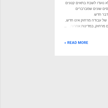
לא נועדו לשבת בתאים קטנים
סים שונים שמברברים
דבר חדש.
1 שנים ויותר. גם הקונספט של עבודה מרחוק אינו חדש,
ם מרחוק, במדינות אחרות,
ולים. והנה באה הקורונה
רחב אישי. מסיכות. ועוד
READ MORE »
ות משותפות מרחוק, הגיע
פגש פנים אל פנים, למכירה,
ם יכנס לרכב ויבזבז שעה
לו לעשות את ה...