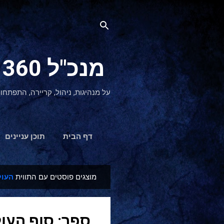
מנכ"ל 360 CEO - מנהיגות והתפתחות אישית
על מנהיגות, ניהול, קריירה, התפתחו
דף הבית
תוכן עניינים
מוצגים פוסטים עם התווית
העו
ר
ש
ו
ספר: סוף העול
מ