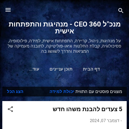
דילוג לתוכן הראשי
מנכ"ל 360 CEO - מנהיגות והתפתחות
אישית
על מנהיגות, ניהול, קריירה, התפתחות אישית, למידה, פילוסופיה,
פסיכולוגיה, קבלת החלטות וגיאו-פוליטיקה, לתובנה מעמיקה של
המציאות והדרך לשגשג בה.
דף הבית
תוכן עניינים
‏עוד…
מוצגים פוסטים עם התווית
יכולת למידה
הצג הכל
ר
ש
5 צעדים להבנת משהו חדש
ו
מ
-
דצמבר 07, 2024
ו