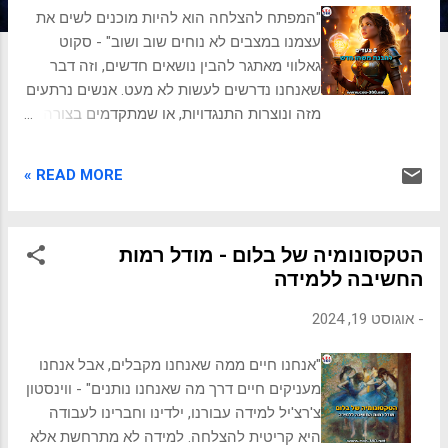
ת
"המפתח להצלחה הוא להיות מוכנים לשים את
עצמנו במצבים לא נוחים שוב ושוב" - סקוט
גאלווי מאתגר להבין נושאים חדשים, וזה דבר
שאנחנו נדרשים לעשות לא מעט. אנשים נרתעים
מזה ונוצרות התנגדויות, או שמתקדמים בצורה
ספורדית, ולא מספיק סדורה ואפקטיבית.
התקדמות להבנה בתהליך סדור של 5 שלבים
READ MORE »
הוא יעיל, אפקטיבי ומונע תסכולים ועיכובים.
התועלת של מסגרת 5 הצעדים הנה כמה דרכים
מסגרת ללמידה והבנה של משהו חדש יכולה
הטקסונומיה של בלום - מודל רמות
להועיל: מספק גישה מובנית ללמידה: פירוק
החשיבה ללמידה
תהליך ההבנה לשלבים ברורים יכול לעזור
ללומדים להרגיש פחות מוצפים ויותר בטוחים
-
אוגוסט 19, 2024
ביכולתם להתמודד עם מושגים חדשים. מקדם
הבנה עמוקה יותר: על ידי עידוד הלומדים לעבור
"אנחנו חיים ממה שאנחנו מקבלים, אבל אנחנו
מעבר לידע ברמת פני השטח ולעסוק בניתוח,
מעניקים חיים דרך מה שאנחנו נותנים" - ווינסטון
הפשטה ודדוקציה, המסגרת מטפחת הבנה
צ'רצ'יל למידה עבורנו, ילדינו וחברינו לעבודה
יסודית וניואנסית יותר. מפתח מיומנויות חשיבה
היא קריטית להצלחה. למידה לא מתרחשת אלא