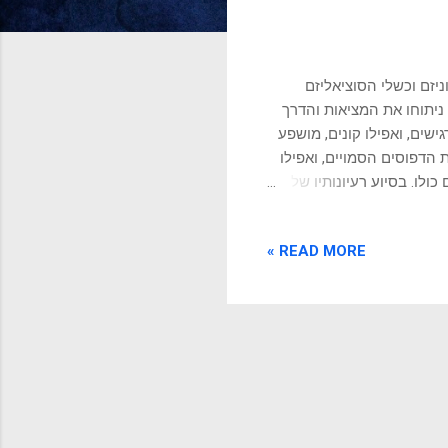
יזם וכשלי הסוציאליזם
ניתוחו את המציאות והדרך
שים, ואפילו קונים, מושפע
הדפוסים הסמויים, ואפילו
ולו. בסיוע רעיונותיו של
נותיו: קרל מרקס . רגע
ם קומוניסטיים שמדגישים את
READ MORE »
קס היה פילוסוף מבריק
נושיות. נגלה איך הרעיונות
לוונטיים לחיים המודרניים, ולעזור