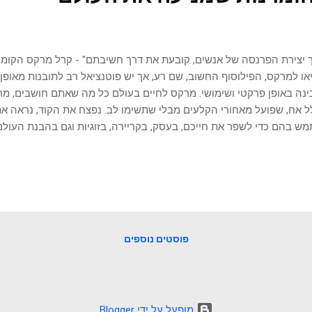
 יצירת הפרנסה של אנשים, קובעת את דרך חשיבתם" - קרל מרקס הקומונ
או למרקס, הפילוסוף החשוב, שם רע, אך יש פוטנציאל רב לתובנות מאופן 
נה באופן פרקטי ושימושי. מרקס לחיים בעולם כל מה שאתם חושבים, מרגי
 אח, שפועל מאחורי הקלעים מבלי שתשימו לב. נפצח את הקוד, נראה את 
ש בהם כדי לשפר את חייכם, בעסק, בקריירה, בזוגיות וגם בהבנת העולם כ
 דעות אחד שרבים מכירים את שמו, אך מעטים באמת מבינים את עומק תוב
 שאתם ממהרים לדמיין טנקים ברחובות ודגלים אדומים או כנסים פוליטיי
יות המפלגה, בואו ננפץ כמה מיתוסים. כי למרות הביקורת המודרנית, מר
ע לנו עדשה ייחודית להסתכלות על החיים, על חברה, ועל מערכות יחסים א
הללו, שנכתבו לפני כמעט 200 שנה, יכולים להעניק כלים פרקטיים ור
ת מודעים, משפיעים ומשגשגים יותר. יעניין אותך לקרוא: האפיקוראיים...
פוסטים נוספים
‏מופעל על ידי Blogger