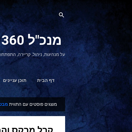
מנכ"ל 360 CEO - מנהיגות והתפתחות אישית
על מנהיגות, ניהול, קריירה, התפתחו
דף הבית
תוכן עניינים
מוצגים פוסטים עם התווית
מבט 
ר
ש
ו
קרל מרקס והח
מ