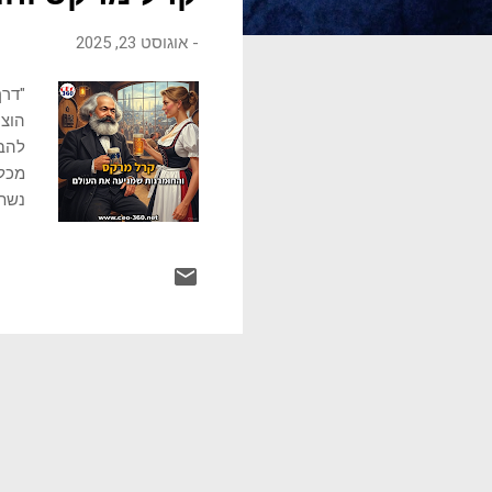
ו
-
אוגוסט 23, 2025
ת
"דרך
הוצי
להבי
מכלל
נשתמ
הוגה
לפני
מרכז
שהצי
להיו