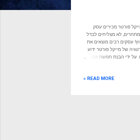
יקל פורטר מכירים עסק
מתחרים, לא מצליחים לבדל
ץ! עסקים רבים מוצאים את
גיה של מייקל פורטר ידוע
. על ידי הבנת חמשת הכוחות
מותאמת לחוזקות ולמשאבים
צלח אינו חף מסיכונים
READ MORE »
וז משאבים ואפילו לכישלון
ליצירה וביצוע של אסטרטגיה
סטרטגי כדי להשיג את
קית גיבוש ויישו...