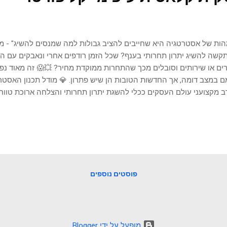
ות של אסטרטגיה היא שחייבים להציב גבולות למה שמנסים להשיג" - מי
שה להשיג יתרון תחרותי בענף? שכל הזמן רודפים אחרי ונאבקים עם ה
ים או שירותים וסובלים מכך שהתחרות ממוקדת מחיר? 💥😱 זה מאוד נפו
 במצב דומה, אך החדשות הטובות הן שיש פתרון. 💎 מודל תכנון האסטרט
 מקצועני עולם העסקים ככלי להשגת יתרון תחרותי והצלחה ארוכת טווח
ום אסטרטגיות גנריות, עסקים יכולים ליצור ולממש תוכנית אסטרטגית ה
ודיים שלהם ולתנאי השוק. 🎯 בעוד שהיתרונות רבים, יישום אסטרטגיה מו
ים. צעדים שגויים בגיבוש וביצוע עלולים להוביל להחמצת הזדמנויות, לבזב
. 💡 נסקור את המודל של פורטר, את הסיכונים והיתרונות, ונספק מדריך 
ת מוצלחת. 🚀 פרק זה יתן לכם הבנה מעמיקה כיצד למנף את התכנון הא
ים העסקיים ולשפר את השורה התחתונה. 💰💰 החשיבות של אסטרטגיה עס
פוסטים נוספים
‏מופעל על ידי Blogger