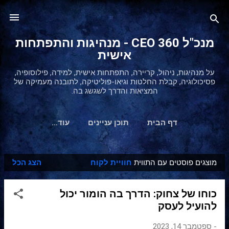
דילוג לתוכן הראשי
מנכ"ל 360 CEO - מנהיגות והתפתחות
אישית
על מנהיגות, ניהול, קריירה, התפתחות אישית, למידה, פילוסופיה,
פסיכולוגיה, קבלת החלטות וגיאו-פוליטיקה, לתובנה מעמיקה של
המציאות והדרך לשגשג בה.
דף הבית
תוכן עניינים
‏עוד…
מוצגים פוסטים עם התווית
חוויית לקוח
הצג הכל
ר
ש
כוחו של צחוק: הדרך בה הומור יכול
ו
להועיל לעסק
מ
ו
-
ספטמבר 14, 2023