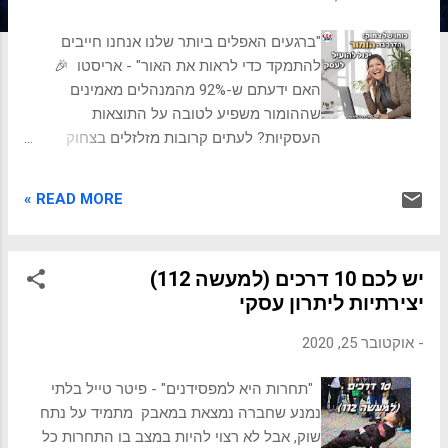
ת
"ברגעים האפלים ביותר שלנו אנחנו חייבים
להתמקד כדי לראות את האור" - אריסטו 🎉
האם ידעתם ש-92% מהמנהלים מאמינים
שההומור משפיע לטובה על התוצאות
העסקיות? לעתים קרובות מזלזלים בצחוק
בעולם התאגידי, אך יש לו כוח יוצא דופן
שמתעלה על שעשוע בלבד. האם אתם מוכנים
READ MORE »
לשחרר לחופשי את כוח הצחוק בעסק ובסגנון
הניהולי שלכם? 🚀✨ גלו איתנו את מתכון הרוטב
הסודי שמאחורי ההשפעה של הומור על עסקים!
יש לכם 10 דרכים (למעשה 112)
📖🔥 מליצנים בחצרות רומא העתיקה וימי
יצירתיות ליתרון עסקי
הביניים ועד שילוב באסטרטגיות עסקיות
מצחיקות ויעילות של ימינו, הפוסט הזה ידגדג
-
אוקטובר 25, 2020
לכם ויעשה אתכם מלאי השראה! 😄✨ נראה
כיצד הומור יכול לסייע לשפר מעורבות עובדים,
"תחרות היא למפסידנים" - פיטר טייל בלתי
לעודד יצירתיות, לחזק קשרי לקוחות ולהעצים
נמנע שחברה נמצאת במאבק מתמיד על נתח
חוסן מול קשיים ומשברים. נבין גם סיכונים
שוק, אבל לא רצוי להיות במצב בו התחרות כל