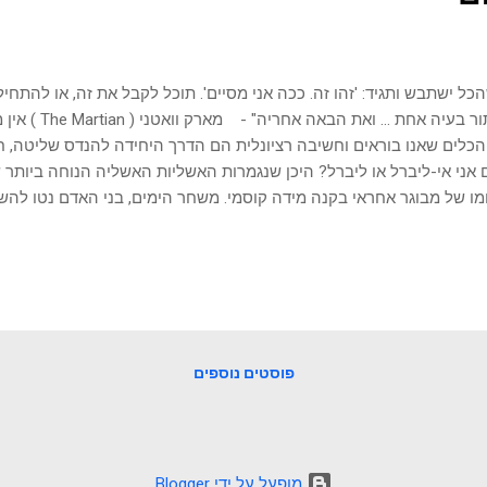
כל ישתבש ותגיד: 'זהו זה. ככה אני מסיים'. תוכל לקבל את זה, או להתחיל ל
לפתור בעיה אחת ...
הכלים שאנו בוראים וחשיבה רציונלית הם הדרך היחידה להנדס שליטה, ח
אני אי-ליברל או ליברל? היכן שנגמרות האשליות האשליה הנוחה ביותר 
מו של מבוגר אחראי בקנה מידה קוסמי. משחר הימים, בני האדם נטו להש
נותיהם על כוחות חיצוניים: אלים זועמים, גורל ידוע מראש, או אפילו מערכ
יים שאמורים היו להבטיח סדר, צדק וגמול. אולם, כאשר אנו משילים את
ה במציאות הפיזיקלית הגולמית, אנו מגלים אמת פשוטה ועמוקה בהרבה: ה
לו תוכנית מכוונת עבורנו, אין לו תכלית פנימית, ואין הוא פועל כדי להקל 
גנו. ברגע שמבינים כי אין כוח עליון או מערכת קוסמית שיבואו להצילנו, 
ו על כתפינו שלנו. זוהי הזמנה ללקיחת אחריות ר...
פוסטים נוספים
‏מופעל על ידי Blogger