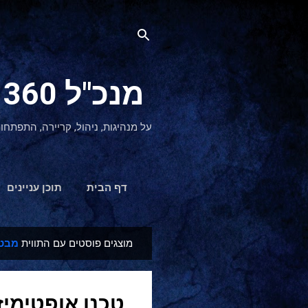
מנכ"ל 360 CEO - מנהיגות והתפתחות אישית
על מנהיגות, ניהול, קריירה, התפתחו
דף הבית
תוכן עניינים
מוצגים פוסטים עם התווית
מבט 
ר
ש
ו
טכנו אופטימיז
מ