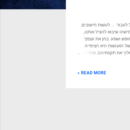
עבוד. .... לעשות חישובים.
 ואת הבאה אחריה" - מארק וואטני ( The Martian ) אין מישהו שיבוא להציל אותנו,
ופש ושפע. בחן את עצמך:
של האנושות היא הציפייה
ליך את תקוותיהם, פחדיהם
ות שלטוניות וממסדים
 מעטפת המיתוסים ומביטים
READ MORE »
יקום אדיש אלינו לחלוטין.
על סבלנו או להבטיח את
נטל האחריות נוחת במלוא