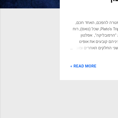
במטרה להפכם, האחד חכם,
השני בריא" - אפלטון אפלטון חילק את המתרחש במוח האנושי לשלוש Plato's Tripartite, שכל (נואס), רוח
ג "הרפובליקה", אפלטון
ניהם קובעים את אופינו
שני החלקים האחרים ומוביל
וביל להגברת פעולות באי
ת כדי לתאר את החלקים
READ MORE »
לוקה הזו לשלוש השפיעה על
ינוס הקדוש וזיגמונד
לת מחוסר איזון בלב המרכז