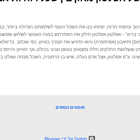
נוך וטיפוח הרוח, יפתחו בנו את השכל והגוף לשלמותם הגדולה ביותר, 
וס) ותיאבון (אפיתומיה) והוא הדגיש את הצורך באיזון. כפי שכתב בדיאלו
ן ששלושת החלקים הללו נמצאים באופן טבעי בכולנו, אך האיזון והיחס בי
ינו. ע"פ אפלטון, אצל אדם נעלה, שיש בו הרמוניה, השכל מנחה ושולט ב
 סגולה. לעומת זאת, כאשר הרוח או התיאבון גוברים על השכל, זה יכול לה
 ברשעות ובחיים בהם שולט קונפליקט פנימי. אפלטון השתמש במטאפורו
: השכל כמרכבה, הרוח כסוסים מלאי חיים, ותיאבון כאספסוף סורר. הח
חות הפילוסופיה והפסיכולוגיה המערבית, והשפיעה על הוגים כמו אוגוסט
ד,שגם חילק את הנפש לשלוש: אגו, סופר אגו ואיד (יצר). סיפור: מאיה סוב
ולוגי השוקק של תל אביב, מאיה, צעירה תוססת ומלאה ...
פוסטים נוספים
‏מופעל על ידי Blogger