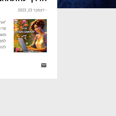
ו
-
דצמבר 23, 2023
ת
"אני
פריב
משמי
לממש
לזה 
אנוש
שמחה
לעבו
יתרו
יציר
מופח
התעי