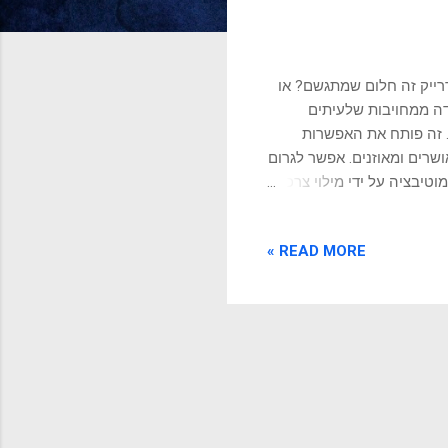
דרייק זה חלום שמתגשם? או
דה ממחויבות שלעיתים
. זה פותח את האפשרות
רים ומאוזנים. אפשר לגרום
יבציה על ידי מילוי צרכים
פעה, קבלת הכרה, אויירת
עורר בנו הרגשת אהבה
READ MORE »
בודה שלך ישנם מספר
טים לגייס יותר אנרגיה,
צאות טובות יותר. לחץ
 מתדלקת חוסן מפני