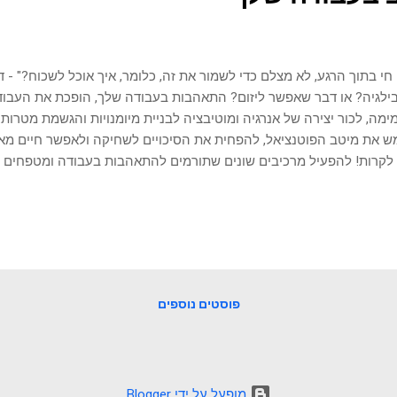
 חי בתוך הרגע, לא מצלם כדי לשמור את זה, כלומר, איך אוכל לשכוח?" - 
ילגיה? או דבר שאפשר ליזום? התאהבות בעבודה שלך, הופכת את העבו
מה, לכור יצירה של אנרגיה ומוטיבציה לבניית מיומנויות והגשמת מטרות
 את מיטב הפוטנציאל, להפחית את הסיכויים לשחיקה ולאפשר חיים מאוש
לקרות! להפעיל מרכיבים שונים שתורמים להתאהבות בעבודה ומטפחים מוט
יים בסיסיים כמו: חיבור למטרה, חוויית הישג, הרגשת צמיחה, תחושת הש
 וקבלת משמעות. המחקר הפסיכולוגי מגבה את כוחם של פעולות אלו ל
דה שלנו ואת היכולת שלנו לקדם ולפתח אותם. היתרונות בלהתאהב בע
נות להתאהב בעבודה: מעורבות ופריון מוגבר כשאוהבים את מה שעושים, נו
תיות וחשיבה ביקורתית עבור טיפול בתחומי האחריות בעבודה. זה מניב תו
ת עבודה שתמצא משמעותית עבורך, פחות תשרוף ותשחוק אותך. תשוקה
פוסטים נוספים
יפות. לעשות מ...
‏מופעל על ידי Blogger