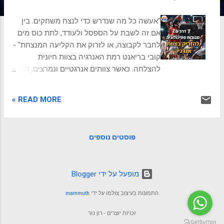
ת
"אעשה כל מה שנדרש כדי לנצח משחקים. בין
אם זה לשבת על הספסל ולעודד, לתת כוס מים
לחבר לקבוצה, או לזרוק את הקליעה המנצחת" -
קובי בריאנט רמת האנרגיה בצוות חיונית
להצלחה. כאשר צוותים אנרגטיים ונמרצים, הם
בעלי פריון גבוה, יצירתיים ויוזמתיים יותר. אבל
איך לשמור על אנרגיה גבוהה בצוות? במיוחד
READ MORE »
במאמץ מתמשך, אחרי אתגרים או שבוע עמוס
וארוך. נציג 7 דרכים להחדיר אנרגיה לצוות שלך,
הנתמכות על ידי פסיכולוגיה, 1. לנסח הצהרת
פוסטים נוספים
מטרת צוות 2. לחגוג הצלחות קטנות 3. לעודד
את חברי הצוות לקחת הפסקות 4. לספק
הזדמנויות לחברי הצוות ללמוד ולצמוח 5. ליצור
‏מופעל על ידי Blogger
סביבת עבודה חיובית ותומכת 6. לתת לחברי
הצוות אוטונומיה ושליטה על עבודתם 7. לעודד
התמונות בעיצוב צולמו על ידי
mammuth
את חברי הצוות לבנות מערכת יחסים אחד עם
השני על ידי יישום חלק מהאסטרטגיות הללו,
זכויות יוצרים - רון נזר