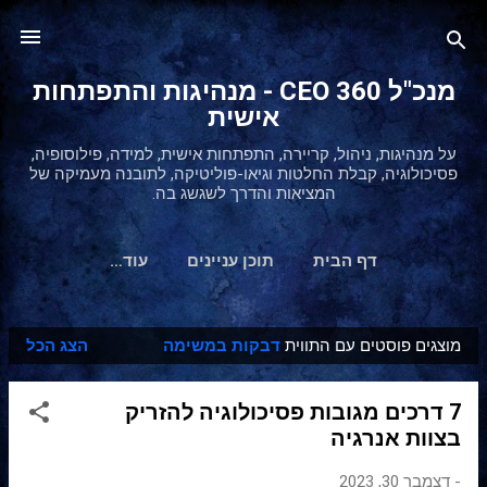
דילוג לתוכן הראשי
מנכ"ל 360 CEO - מנהיגות והתפתחות
אישית
על מנהיגות, ניהול, קריירה, התפתחות אישית, למידה, פילוסופיה,
פסיכולוגיה, קבלת החלטות וגיאו-פוליטיקה, לתובנה מעמיקה של
המציאות והדרך לשגשג בה.
דף הבית
תוכן עניינים
‏עוד…
מוצגים פוסטים עם התווית
דבקות במשימה
הצג הכל
ר
ש
7 דרכים מגובות פסיכולוגיה להזריק
ו
בצוות אנרגיה
מ
ו
-
דצמבר 30, 2023