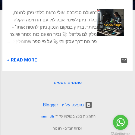
ת
"העולם סביבכם, אולי נראה בלתי ניתן להזזה,
בלתי ניתן לשינוי. אבל לא. עם הדחיפה הקלה
ביותר, בדיוק במקום הנכון, ניתן להטות אותו" -
מלקולם גלדוול 🚀 נכיר הפעם כוח נסתר שיוצר
פריצות דרך עסקיות! 🚀 על פי ספר שהומלץ לי
לפני שנים, ע"י חבר ילדות שקרא אותו ודמויות
בספר הזכריו לו אותי ( הסמקתי 😊 מהמחמאה)
READ MORE »
🌟 תארו ניצוץ קטן שמצית אש במדורה שיוצרת
חום של נעימות והצלחה. "נקודת המפנה" היא
התופעה שפעולות קטנות מניבות השפעות
פוסטים נוספים
אדירות.💥 זה נובע מכך שהתפלגויות במציאות
אינן אחידות ושהשפעות אינן לינאריות. דברים
שמאוד קשה לנו לתפוס בתודעה 🧠 ולכן קיים
‏מופעל על ידי Blogger
יתרון למי שמבין זאת. 🔍 קורה שקומץ שחקני
מפתח יכול להוביל עסק או תעשייה לעבר
התמונות בעיצוב צולמו על ידי
mammuth
השגים כבירים 🌠 זה הקסם של "חוק המעטים",
בו משפיענים, עושים את החיבורים ומושכים
זכויות יוצרים - רון נזר