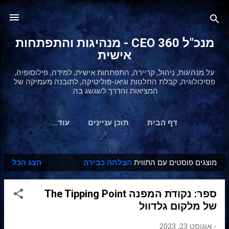
דילוג לתוכן הראשי
מנכ"ל 360 CEO - מנהיגות והתפתחות
אישית
על מנהיגות, ניהול, קריירה, התפתחות אישית, למידה, פילוסופיה,
פסיכולוגיה, קבלת החלטות וגיאו-פוליטיקה, לתובנה מעמיקה של
המציאות והדרך לשגשג בה.
דף הבית
תוכן עניינים
‏עוד…
מוצגים פוסטים עם התווית
הצלחה כבירה
הצג הכל
ר
ש
ספר: נקודת המפנה The Tipping Point
ו
של מלקום גלדוול
מ
ו
-
אוגוסט 23, 2023