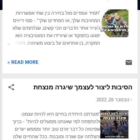
ת
"תמיד עומדים מול בחירה בין שתי אפשרויות.
המחויבות שלך, או הפחדים שלך" - סמי דייויס
ג'ונייר אחד הדברים הכי קשים, שנלחמים שלא
יפגעו בתפקוד או שיורידו את המוטיבציה הוא
המקרה, בו אחראים על ביצוע משימות, החלטות
ומדיניות, שלא מסכימים איתם. בין אם כעובד,
כמנהל ביניים או כמנכ"ל, המצבים האלה
READ MORE »
מגיעים, והם זמני מבחן לא פשוטים. 💥 עולות
השאלות, - עד כמה אתם מקצוענים ונאמנים
לביצוע תפקידכם? - האם אתם מסוגלים לשים
הסיבות ליצור לעצמך שיגרה מנצחת
את האגו בצד? - האם תכבדו את היררכיית
הסמכות כדי שגם אתם תכובדו במקרה בו
-
נובמבר 26, 2022
אחרים יהיו חייבים לפעול לפי הוראותיכם כנגד
שיקול דעתם? 🛠️ נצלול לעומק השאלות האלו
"מטרתנו היחידה בחיים היא להיות עצמנו
ואף נציע דרך סדורה להתמודדות עם המצב
ולהתפתח למי שאנחנו מסוגלים להיות" - ברוך
המורכב. 🎯👨🏻‍💼 פרק שיעניין אותך: הדרך
שפינוזה כל דבר זורם טוב יותר ומממש יעדים
הנכונה להלל את עצמך בעבודה האחריות שלך
והצלחה עם שגרה ומובנות. ככל שהחיים שלנו