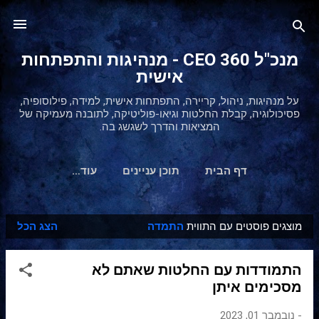
דילוג לתוכן הראשי
מנכ"ל 360 CEO - מנהיגות והתפתחות
אישית
על מנהיגות, ניהול, קריירה, התפתחות אישית, למידה, פילוסופיה,
פסיכולוגיה, קבלת החלטות וגיאו-פוליטיקה, לתובנה מעמיקה של
המציאות והדרך לשגשג בה.
דף הבית
תוכן עניינים
‏עוד…
מוצגים פוסטים עם התווית
התמדה
הצג הכל
ר
ש
התמודדות עם החלטות שאתם לא
ו
מסכימים איתן
מ
ו
-
נובמבר 01, 2023