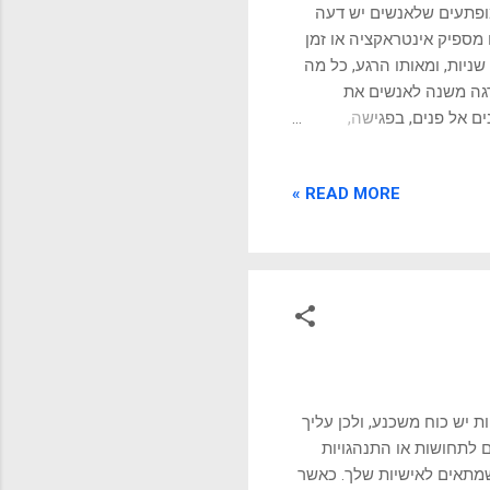
מופתעים שלאנשים יש דעה
 מספיק אינטראקציה או זמן
איתנו, בכדי באמת להכיר אותנו. אומרים שרושם ראשוני מתקבע ברובו תוך 30 שניות, ומאותו הרגע, כל מה
גה משנה לאנשים את
ם אל פנים, בפגישה,
תנועות ושפת הגוף, בתגובות
פת גוף העיקרית, אבל דווקא
READ MORE »
פתח גם אליהם, ודומיהם,
שבעיקר נכונות כשמדובר
ט תרבותי ובמדינות שונות
ת יש כוח משכנע, ולכן עליך
 לתחושות או התנהגויות
 שמתאים לאישיות שלך. כאשר