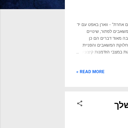
ך, ועשה דברים אחרת" - ווארן באפט עם יד
משאבים לפתור, שינויים
בה מאוד דברים הם כן
 חלוקת המשאבים והפניית
ות במצבי הזדמנות קיצונית
כויי הצלחתה. כשמגייסים
 הבאות. מודעות עצמית
READ MORE »
 על ההתנהגות והתפקוד של
נציה רגשית יש כוח רב.
דים, ספקים ולקוחות. מנכ"ל
לך