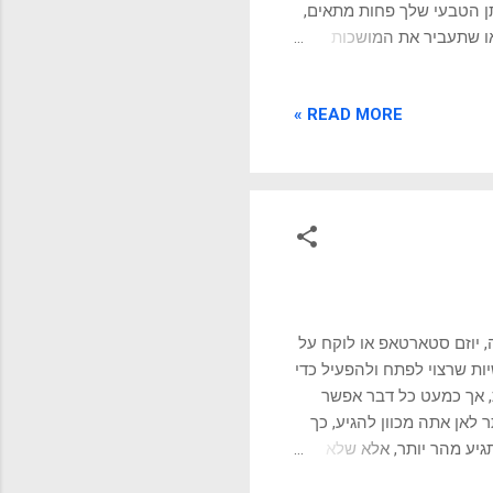
תן הטבעי שלך פחות מתאים,
או שתעביר את המושכות
 לזהות את אישיות וסגנון
ו השימושיים ביותר במהלך
READ MORE »
 מהם שלושה ערכים החשובים
רוב לציין חמישה מאפיינים
ך. • אילו מאפיינים
, יוזם סטארטאפ או לוקח על
ות שרצוי לפתח ולהפעיל כדי
, אך כמעט כל דבר אפשר
ע באופן ברור יותר לאן אתה מכוון להגיע, כך
יע מהר יותר, אלא שלא
כל שבראש שלך תראה את