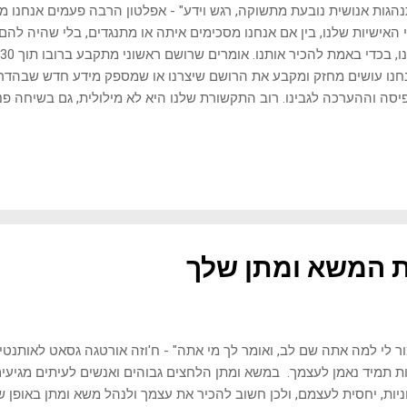
הגות אנושית נובעת מתשוקה, רגש וידע" - אפלטון הרבה פעמים אנחנו 
 האישיות שלנו, בין אם אנחנו מסכימים איתה או מתנגדים, בלי שהיה להם
נו עושים מחזק ומקבע את הרושם שיצרנו או שמספק מידע חדש שבהדר
סה וההערכה לגבינו. רוב התקשורת שלנו היא לא מילולית, גם בשיחה פני
חה, בבילוי זמן משותף, ואנחנו משדרים מידע כל הזמן בהתנהגות שלנו, ב
, בתזמון ובאינטונציה. הרבה אנשים כבר מכירים ומודעים להתנהגויות ולש
ים קטנים, אנחנו משדרים מסרים שהם הרבה פחות בשליטה, ולכן כדאי ל
ות. בפסיכולוגיה קוראים לזה, אפקט הזרקאור. יש כאן לא מעט הכללות, 
ס התנהגות שחוזר על עצמו שוב ושוב. הגעה בזמן יש בעניין הזה גם אלמנ
הגות מעט שונה, אבל ככלל אפשר לומר שהגעה בזמן משדר...
ת המשא ומתן שלך
ר לי למה אתה שם לב, ואומר לך מי אתה" - ח'וזה אורטגה גסאט לאותנטיו
ת תמיד נאמן לעצמך. במשא ומתן הלחצים גבוהים ואנשים לעיתים מגיעים
ניות, יחסית לעצמם, ולכן חשוב להכיר את עצמך ולנהל משא ומתן באופן