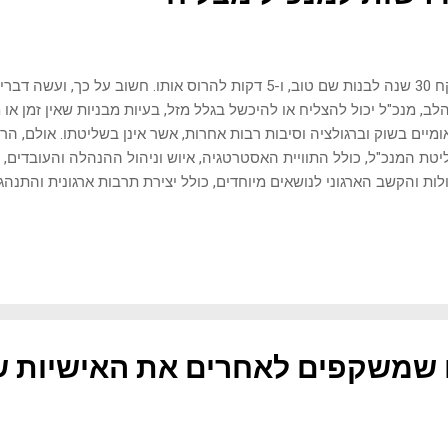
"לוקח 30 שנה לבנות שם טוב, ו-5 דקות להרוס אותו. חשוב על כ
לב, מנכ"ל יכול להצליח או להיכשל בגלל מזל, בעיות מבניות שאין זמן או 
מיים בשוק וברגולציה וסיבות רבות אחרות, אשר אינן בשליטתו. אולם, הר
טת המנכ"ל, כולל התוויית האסטרטגיה, איוש וניהול ההנהלה והעובדים,
לות והקשב הארגוני לנושאים מיוחדים, כולל יצירת תרבות ארגונית והתנהג
שבר. במקרים רבים, איכות הניהול והמנהיגות תקבע את עתיד החברה וסי
ל חדש או כשבוחנים את היכולות של מנכ"ל וותיק, רצוי לשים לב לתכונות
"ל חייב להיות מודע להתנהגות שלו ולתקשורת שלו, וכיצד הם משפיעים
אנשי הארגון. רוב המנהיגות נעשית דרך דוגמא אישית, ולשפת גוף ואינטליג
ל ישיר בבעיות בעיה שאינה מטופלת מחמירה, ומשפיעה על יותר ויותר עוב
מזהה את הבעי...
 שמשקפים לאחרים את האישיות ש