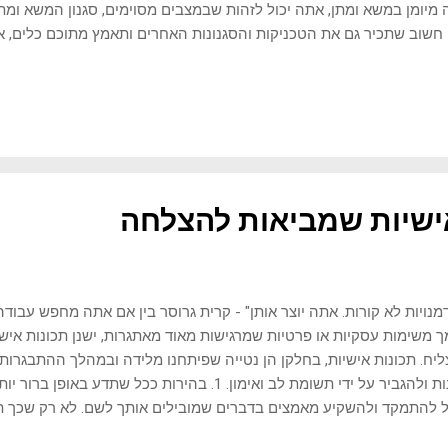
מיומן במשא ומתן, אתה יכול לזהות שבמצבים מסוימים, סגנון המשא ומ
 חשוב שתכיר גם את הטכניקות והסגנונות האחרים ותאמץ מתוכם כלים, 
גה, שמתאים יותר באופיו לטפל באותה סיטואציה. השאלות הבאות יסיעו לך
 ומתן שלך. לאחר מכן תוכל להעריך אילו מרכיבים של האישיות שלך יהי
 ומתן. כך תוכל להיות אותנטי ליד שולחן המשא ומתן. הכר את עצמך •
עסק ובמקצוע? • רשום חמישה מאפיינים של האישיות שלך. • בקש מחבר ק
אישיות שלך. • בקש מעמית לעבודה לציין חמישה מאפיינים של האישיות של
פים לתדמית העצמית שלך, לתדמית שלך בעבוד...
ישיות שמביאות להצלחה
מנויות לא קורות. אתה יוצר אותן" - קרית גרוסר בין אם אתה מחפש עבודה
 משימות עסקיות או פרטיות שמרגישות מאוד מאתגרות, ישנן תכונות אישי
יח. תכונות אישיות, בחלקן הן נטייה שפיתחנו מלידה ובמהלך ההתבגרות
לשנות ולהגביר על ידי תשומת לב ואימון. 1. בהירות ככל שתד
 להתמקד ולהשקיע מאמצים בדברים שמובילים אותך לשם. לא רק שכך תג
ז משאבים על פעולות והשקעות שאינן תורמות להשגת המטרה שלך. כ