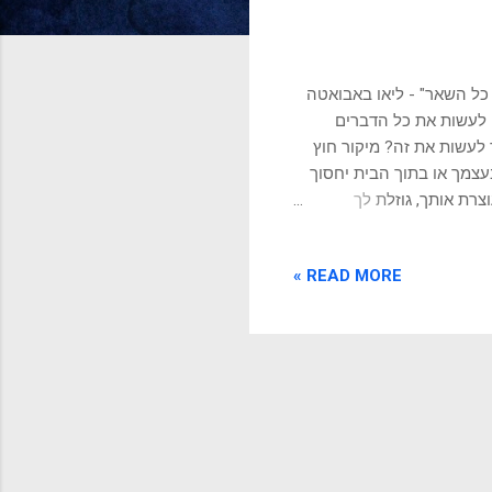
כל השאר" - ליאו באבואטה
י לעשות את כל הדברים
 לעשות את זה? מיקור חוץ
צמך או בתוך הבית יחסוך
רת אותך, גוזלת לך
רכוש מאחרים את שירותי
 ההנדסה שמשלימים את
READ MORE »
הל בקלות. מיקור חוץ מאפשר
בארגון מרובה עובדים.
יך לעבור דרכך, לקבל אישור
תאתר...