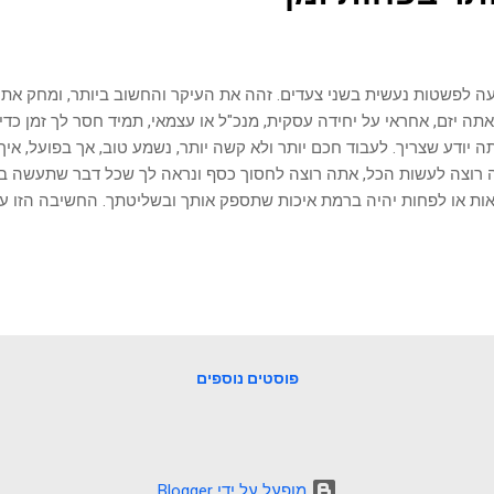
ה לפשטות נעשית בשני צעדים. זהה את העיקר והחשוב ביותר, ומחק את 
תה יזם, אחראי על יחידה עסקית, מנכ"ל או עצמאי, תמיד חסר לך זמן כד
 יודע שצריך. לעבוד חכם יותר ולא קשה יותר, נשמע טוב, אך בפועל, איך
רוצה לעשות הכל, אתה רוצה לחסוך כסף ונראה לך שכל דבר שתעשה בע
ות או לפחות יהיה ברמת איכות שתספק אותך ובשליטתך. החשיבה הזו עוצ
ים ומגבילה את היכולת שלך לגדול. אם הארגון שלך מתמחה בפיתוח, ת
ור. תרכוש את שירותי הלוגיסטיקה, הפרסום, הנהלת החשבונות ושירותי
ון שלך. אפילו שירותי מזכירות וירטואלית ומענה טלפוני תוכל לרכוש ולנ
גדול בלי להגדיל את ההוצאות הקבועות וללא המעמסה והמורכבות שנוצר 
 סמכויות אתה לא צריך להיות גיבור העל של הארגון שלך. אם כל דבר צר
או לערב אותך בהחלטה, אז אתה בולם את התקדמות הארגון שלך. ככל ש
פוסטים נוספים
‏מופעל על ידי Blogger