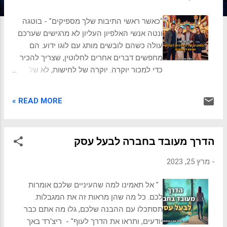
ת
"כאשר ראשי התיבות שלך מספיקים" - בוטגה
ונטה אנשי האלפיון העליון לא מרגישים שערכם
עולה כשהם לובשים מותג עם לוגו ידוע. הם
מחפשים דברים אחרים לחלוטין, שצריך להכיר
כדי למכור יוקרה. יוקרה של לחישות, לא של
צעקות כשחושבים על "עושר" ו"יוקרה", רבים
מדמיינים מותגים נוצצים עם לוגואים בולטים –
READ MORE »
תיקי עור ממותגים, חגורות עם אבזמים ענקיים או
חולצות עם כיתובים שאי אפשר לפספס. זוהי
תפיסה רווחת, אבל היא מפספסת עולם שלם של
הדרך מעובד בחברה לבעל עסק
עדינות ותחכום: עולם ה "יוקרה השקטה" (Quiet
Luxury) או "עושר סמוי" (Stealth Wealth) . האם
-
מרץ 25, 2023
שמתם לב פעם איך יזם הייטק מצליח, אמן בעל
שם עולמי או פוליטיקאי רב עוצמה לובש לעיתים
" אל תאמינו למה שהעיניים שלכם אומרות
קרובות בגדים שנראים, לכאורה, פשוטים ונטולי
לכם. כל מה שהן מראות זה את המגבלות.
מיתוג? אין לוגו צועק, אין סימן ברור, והלבוש
תסתכלו עם ההבנה שלכם, גלו מה אתם כבר
משדר נינוחות ותמימות. אבל אל תטעו. מאחורי
יודעים, ותראו את הדרך לעוף" - ריצ'רד באך