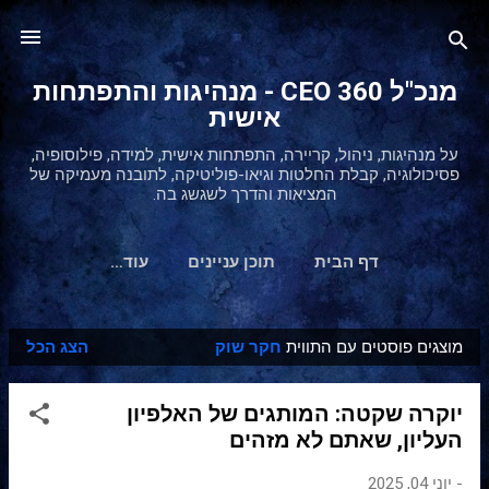
דילוג לתוכן הראשי
מנכ"ל 360 CEO - מנהיגות והתפתחות
אישית
על מנהיגות, ניהול, קריירה, התפתחות אישית, למידה, פילוסופיה,
פסיכולוגיה, קבלת החלטות וגיאו-פוליטיקה, לתובנה מעמיקה של
המציאות והדרך לשגשג בה.
דף הבית
תוכן עניינים
‏עוד…
מוצגים פוסטים עם התווית
חקר שוק
הצג הכל
ר
ש
יוקרה שקטה: המותגים של האלפיון
ו
העליון, שאתם לא מזהים
מ
ו
-
יוני 04, 2025