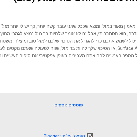
 מאמין מאוד במזל. ומוצא שככל שאני עובד קשה יותר, כך יש לי יותר מזל" 
רה, הוא הסתברותי, אבל זה לא אומר שלהיות בר מזל נמצא לגמרי מחו
Surface Area, או הסיכוי שלך להיות בר מזל, שווה לפעולה שאתם נוקט
 מספר האנשים להם אתם מעבירים באופן אפקטיבי את סיפור העשייה ו
ג'ייסון רוברטס Jason Roberts. ג'ייסון הסביר שנקיטת פעולה כלפ
יות בתחום זה. קישור לפוסט של ג'ייסון הוא הוסיף שכשאנשים הופכים ל
 אחוז מסוים מהם ינקוט פעולות כדי ללכוד את הערך הזה, לעשות בו שימוש
לעתים קרובות זה יהיה בצורה שלעולם לא היית מתפה מראש. לכן, התוצא
פוסטים נוספים
‏מופעל על ידי Blogger