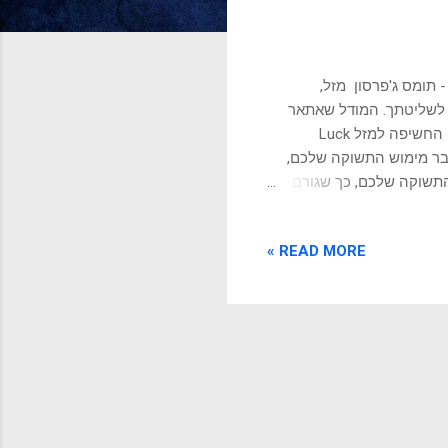
- תומס ג'פרסון מזל,
ץ לשליטתך. המודל שאתאר
כאן יכול לשמש אתכם כדי להגדיל את הסיכוי שלכם למזל טוב ומוצלח. משטח החשיפה למזל Luck
ים לעבר מימוש התשוקה שלכם,
התשוקה שלכם, כך שגורם
להם להתלהבות כלפי הפעילות שלכם. במילים פשוטות: מזל = עשייה בתשוקה x סיפור אפקטיבי להתחיל
לעשות ולהגביר, יחד עם לספר הרעיון הפשוט והעוצמתי הזה הופיע בשנת 2010 בבלוג של היזם והמתכנת
READ MORE »
י התשוקה שלך תגרום לך לפתח
מודעים לעשייה ולמומחיות
, ולהביא לך הזדמנויות.
ה לא תהיה לגמר...