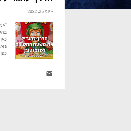
ו
-
יוני 25, 2022
ת
"אני
בהגד
כפול
מומח
שלך,
אבל 