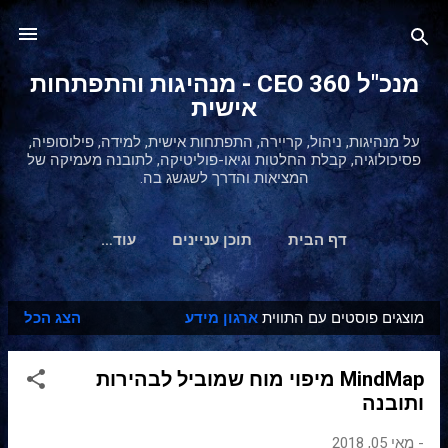
דילוג לתוכן הראשי
מנכ"ל 360 CEO - מנהיגות והתפתחות
אישית
על מנהיגות, ניהול, קריירה, התפתחות אישית, למידה, פילוסופיה,
פסיכולוגיה, קבלת החלטות וגיאו-פוליטיקה, לתובנה מעמיקה של
המציאות והדרך לשגשג בה.
דף הבית
תוכן עניינים
‏עוד…
מוצגים פוסטים עם התווית
ארגון מידע
הצג הכל
ר
ש
MindMap מיפוי מוח שמוביל לבהירות
ו
ותובנה
מ
ו
-
מאי 05, 2018