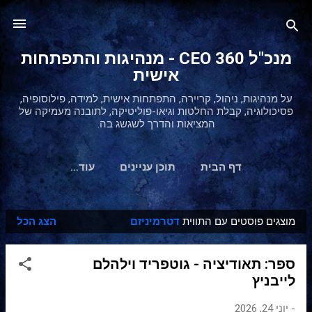
דילוג לתוכן הראשי
מנכ"ל 360 CEO - מנהיגות והתפתחות
אישית
על מנהיגות, ניהול, קריירה, התפתחות אישית, למידה, פילוסופיה,
פסיכולוגיה, קבלת החלטות וגיאו-פוליטיקה, לתובנה מעמיקה של
המציאות והדרך לשגשג בה.
דף הבית
תוכן עניינים
‏עוד…
מוצגים פוסטים עם התווית
דטרמיניזם
הצג הכל
ר
ש
ספר: תאודיציה - גוטפריד וילהלם
ו
לייבניץ
מ
ו
-
יוני 24, 2026