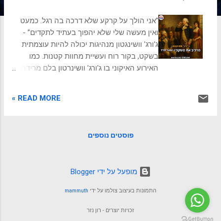
ת
”אני הולך על קרקע שלא דרכה בה רגל. כמעט
ואין מעשה שלי שלא יהפוך בעתיד לתקדים” -
ג'ורג' וושינגטון מנהיגות יכולה להיות עוצמתית
בשקט, בקור רוח ועשיית מחוות קטנות. כמו
האירוע האיקוני בו ג'ורג' וושינרטון בלם מרידה
שהתחילו קציניו בזאת שהרכיב את משקפיו.
כמעט מרד האירוע התרחש ב־15 במרץ 1783,
READ MORE »
בניובורג (Newburgh), ניו יורק, בסיום מלחמת
העצמאות של ארצות הברית. באותה תקופה,
המלחמה כמעט הסתיימה, אך החיילים של
פוסטים נוספים
הצבא הקונטיננטלי היו מתוסכלים מאוד. הם לא
קיבלו שכר במשך חודשים, ולעיתים לא קיבלו
אוכל או ציוד. קצינים רבים חששו שלא יקבלו את
‏מופעל על ידי Blogger
הפנסיות שהובטחו להם. נוצרה אווירה של מרד
מתבשל, ובמיוחד ניסיון לקדם תוכנית בשם
התמונות בעיצוב צולמו על ידי
mammuth
"Newburgh Conspiracy", לפיה קצינים יפעילו
לחץ (ואולי אפילו כוח אלים) על הקונגרס כדי
זכויות יוצרים - רון נזר