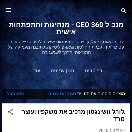
דילוג לתוכן הראשי
מנכ"ל 360 CEO - מנהיגות והתפתחות
אישית
על מנהיגות, ניהול, קריירה, התפתחות אישית, למידה, פילוסופיה,
פסיכולוגיה, קבלת החלטות וגיאו-פוליטיקה, לתובנה מעמיקה של
המציאות והדרך לשגשג בה.
דף הבית
תוכן עניינים
‏עוד…
מוצגים פוסטים עם התווית
מנהיגות ענווה
הצג הכל
ר
ש
ג'ורג' וושינגטון מרכיב את משקפיו ועוצר
ו
מרד
מ
ו
-
יולי 03, 2025