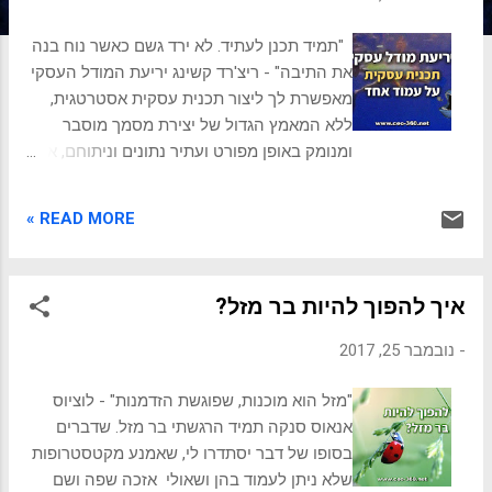
ת
"תמיד תכנן לעתיד. לא ירד גשם כאשר נוח בנה
את התיבה" - ריצ'רד קשינג יריעת המודל העסקי
מאפשרת לך ליצור תכנית עסקית אסטרטגית,
ללא המאמץ הגדול של יצירת מסמך מוסבר
ומנומק באופן מפורט ועתיר נתונים וניתוחם, אלא
באופן מובנה וגרפי. המרכיבים של היריעה
מספקים תצוגה ברורה, בהתאם למבנה חשיבה
READ MORE »
וניתוח של מנהל עסקים . השימוש הנפוץ הוא
עבור יזמים וחברות שנכנסות לתחום, פעילות
ומיזם חדש ורצים להכין תכנית אסטרטגית
איך להפוך להיות בר מזל?
מהירה ופשוטה. יריעת המודל העסקי מתאימה
גם לעסקים שמתנהלים ללא תכנית אסטרטגית
-
נובמבר 25, 2017
ורוצים להתחיל לעשות וליישם במהירות, ללא
יצירת פרויקט גדול, ארוך ומסורבל. זהו כלי מצוין
"מזל הוא מוכנות, שפוגשת הזדמנות" - לוציוס
ליצירת תכנית אסטרטגית בצוות ואף לחלוק את
אנאוס סנקה תמיד הרגשתי בר מזל. שדברים
התכנית עם אחרים באופן תמציתי ומובן. יצירת
בסופו של דבר יסתדרו לי, שאמנע מקטסטרופות
יריעת מודל עסקי תסייע לבעלי החברה ומנהליה
שלא ניתן לעמוד בהן ושאולי אזכה שפה ושם