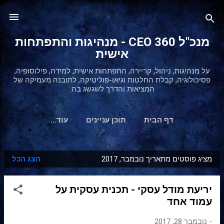
דילוג לתוכן הראשי
מנכ"ל 360 CEO - מנהיגות והתפתחות
אישית
על מנהיגות, ניהול, קריירה, התפתחות אישית, למידה, פילוסופיה,
פסיכולוגיה, קבלת החלטות וגיאו-פוליטיקה, לתובנה מעמיקה של
המציאות והדרך לשגשג בה.
דף הבית
תוכן עניינים
‏עוד…
מציג פוסטים מתאריך נובמבר, 2017
הצג הכל
ר
ש
יריעת מודל עסקי - תכנית עסקית על
ו
עמוד אחד
מ
ו
-
נובמבר 28, 2017