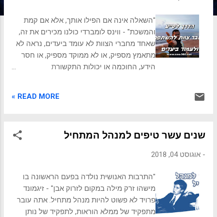
ת
"השאלה אינה אם הפילו אותך, אלא אם קמת
והמשכת" - ווינס לומברדי כולנו מכירים את זה,
שאחד מחברי הצוות לא עומד ביעדים, נראה לא
מתאמץ מספיק, או לא ממוקד מספיק, או חסר
הידע, החוכמה או יכולות התקשורת
והאינטליגנציה הרגשית כדי להתגבר על הקשיים
ולרתום סיוע של אחרים. ומה עושים המנהלים או
READ MORE »
חברי הצוות האחרים במקרה כזה? לרוב,
מתעלמים או נוזפים. והאם זה עוזר ופותר את
הבעיה? ובכן, כמעט תמיד, התוצאה לא טובה.
שנים עשר טיפים למנהל המתחיל
מתאלמים ונשארים עם הבעיה, או שמעבירים
אותה למישהו אחר, או שעובד וחבר צוות שאובחן
-
אוגוסט 04, 2018
כבעל כל היכולות והניסיון הנדרש לבסוף לא
מוצא את מקומו ועוזב את הארגון. יש דרך אחרת,
"התרבות האנושית נולדה בפעם הראשונה בו
שדורשת מחברי הצוות והנהלה יותר אנרגיה
מישהו זרק מילה במקום לזרוק אבן" - זיגמונד
רגשית ומחשבתית, אך היא אפקטיבית יותר.
פרויד לא פשוט להיות מנהל מתחיל. אתה עובר
יצירת סביבה בטוחה אנשים שמרגישים תחת
מתפקיד של ממלא הוראות, לתפקיד של נותן