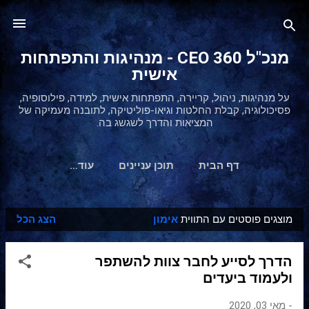
דילוג לתוכן הראשי
מנכ"ל 360 CEO - מנהיגות והתפתחות
אישית
על מנהיגות, ניהול, קריירה, התפתחות אישית, למידה, פילוסופיה,
פסיכולוגיה, קבלת החלטות וגיאו-פוליטיקה, לתובנה מעמיקה של
המציאות והדרך לשגשג בה.
דף הבית
תוכן עניינים
‏עוד…
מוצגים פוסטים עם התווית
אימון
הצג הכל
ר
ש
הדרך לסייע לחבר צוות להשתפר
ו
ולעמוד ביעדים
מ
ו
-
מאי 03, 2020