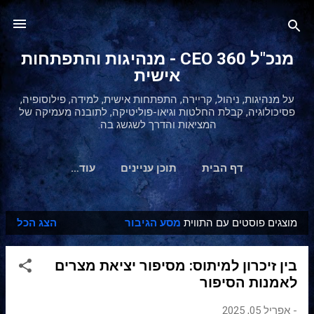
דילוג לתוכן הראשי
מנכ"ל 360 CEO - מנהיגות והתפתחות
אישית
על מנהיגות, ניהול, קריירה, התפתחות אישית, למידה, פילוסופיה,
פסיכולוגיה, קבלת החלטות וגיאו-פוליטיקה, לתובנה מעמיקה של
המציאות והדרך לשגשג בה.
דף הבית
תוכן עניינים
‏עוד…
מוצגים פוסטים עם התווית
מסע הגיבור
הצג הכל
ר
ש
בין זיכרון למיתוס: מסיפור יציאת מצרים
ו
לאמנות הסיפור
מ
ו
-
אפריל 05, 2025