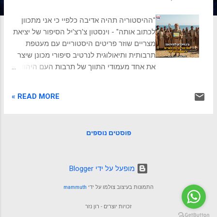
ת
"ההיסטוריה תהיה אדיבה כלפיי כי אני מתכוון
לכתוב אותה" - וינסטון צ'רצ'יל הסיפור של יציאת
מצריים שוזר פריטים היסטוריים עם מעטפת
תרבותית ותיאולוגית לנרטיב סיפורי מכונן שיצר
את אחד מעמודי התווך של תרבות העם היהודי.
כוחו של סיפור אנו יצורים אוהבי סיפורים. הרבה
לפני שההיסטוריה נכתבה בדיו על קלף, היא
READ MORE »
סופרה סביב מדורות, עברה מפה לאוזן, ונשזרה
במארג הזיכרון הקולקטיבי. סיפורים אינם רק
שעשוע לשעות הפנאי; הם המנגנון שדרכו אנו
פוסטים נוספים
מבינים את העולם, מעצבים את זהותנו ומגבשים
קהילות. בלב התרבות האנושית פועמים
המיתוסים המכוננים – אותם סיפורי-על
‏מופעל על ידי Blogger
המסבירים לנו מאין באנו, מי אנחנו, ולאן אנו
הולכים. הם הופכים אירועים כאוטיים לרצף בעל
התמונות בעיצוב צולמו על ידי
mammuth
משמעות, ומעניקים סדר וערך לחוויה האנושית.
אין דוגמה חזקה ומהדהדת יותר למיתוס מכונן
זכויות יוצרים - רון נזר