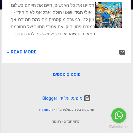
ת
"דמיינו את כל האנשים, חיים את חייהם בשלום
... אולי תגידו שאני חולם, אבל אני לא היחיד" -
ג'ון לנון במערב מוקסמים מחוכמת המזרח. אך
במזרח זיהו וחיקו את עמודי התווך של החוכמה
המערבית שהביאו לשפע ושגשוג. למה המערב
ניצח? במשך רוב ההיסטוריה הכתובה, מרכז
הכובד של העולם לא היה באירופה או באמריקה.
READ MORE »
בין השנה 1 לספירה לשנת 1820, הכלכלות
הגדולות והמשפיעות ביותר היו במזרח. אולם,
בנקודת זמן מסוימת, המערב ביצע זינוק ששינה
פוסטים נוספים
את פני האנושות, תופעה שהיסטוריונים מכנים
"ההתבדלות הגדולה" (The Great Divergence).
מה שהפך קומץ מדינות קטנות למעצמות
שמעצבות את חיינו עד היום אינו גאוגרפיה או
‏מופעל על ידי Blogger
עושר טבעי, אלא משהו עמוק בהרבה: "מערכת
התמונות בעיצוב צולמו על ידי
mammuth
הפעלה" תרבותית. הדיפלומט והחוקר קישור
מהבובאני (סינגפור) זיהה שבעה "עמודי תווך"
זכויות יוצרים - רון נזר
של חוכמה מערבית שאיפשרו את הנס הזה. .