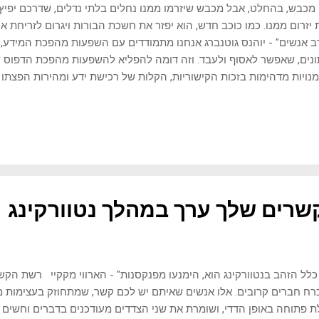
 מכבש, בהחלט, אבל מכבש שיזרמו ממנו נחלים בלתי נדלים, שדרכם יפיץ 
יזרום ממנו. כמו כוכב חדש, הוא יפזר את חשכת הבורות ויגרום לזריחת או
 אנשים" - יוהנס גוטנברג אנחנו מתמודדים עם השפעות מהפכת המידע, 
נים, שאפשר לאסוף ולעבד. וזה דומה להפליא להשפעות מהפכת הדפוס של
נויות מדהימות בזכות הקישוריות, הקלות של רכישת ידע ומהירות הפצת
 עולמית. לצד זה, התחרות מתעצמת, אנחנו מוצפים במידע לא אמין ופייק נ
ת תהודה שמובילות לפילוג ומה שנראה כמו רדידות תרבותית של רבים. א
סים הועתקו בקפידה בעבודת יד ע"י כותבים מיומנים (כדוגמת סופרי 
ליקרים ונדירים. יוהאן גוטנברג היה צ
לוגיה החדשנית אפשרה ייצור מהיר של מסמכים מודפסים באמצעות אותיו...
שרים שלך ערך במהלך נטוורקינג
ל הזהב בנטוורקינג הוא, הימנעו מפנקסנות" - הארווי מקקיי רשת הק
ח חברים קרובים. אלו אנשים שאיתם יש לכם קשר, שמתחוזק בעצימות מ
 פתוחה באופן הדדי, ושומרת את שני הצדדים מעודכנים בדברים וחשים ב