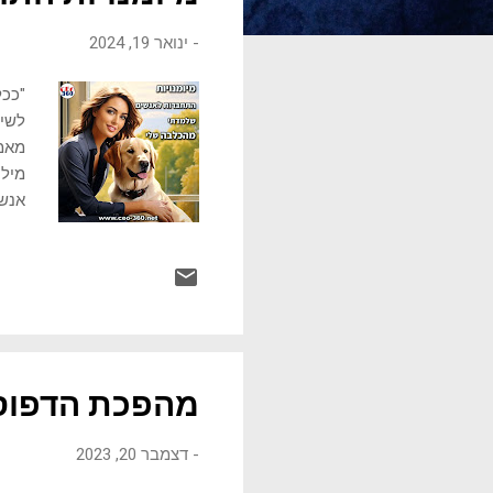
ו
-
ינואר 19, 2024
ת
"ככל
לשיפ
מאמץ
מילה
אנשי
נסבי
נכון
שלהם
הנוג
אבות
כולל
מהפכת הדפוס 
-
דצמבר 20, 2023