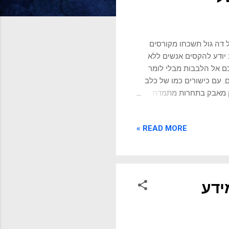
ל דה גול תשכחו מקורסים
יודע להקסים אנשים ללא
כם אל הלבבות מבלי לומר
ם. עם כישורים כמו של כלב
רק מאבק בתחרות מתמדת.
שם ראשוני - כך עושים זאת
ות בנאמנותנו. הכישרון
READ MORE »
 והתנהגויות נלמדות
ציוניות: ביות: זאבים,
תף פעולה עם בני אדם. זה
י...
ידע