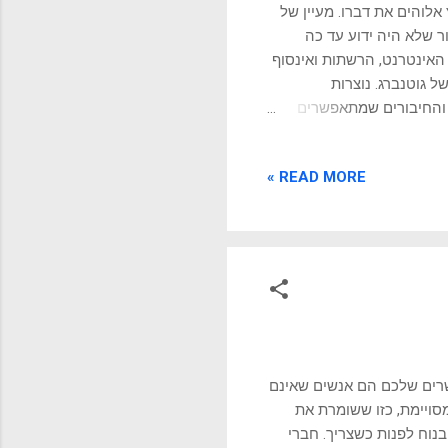
אלוהים את דברו. מעיין של
ר שלא היה ידוע עד כה
האינטרנט, הרשתות ואינסוף
 גוטנברג. נוצרות
ו והחיבורים שמתאפשרים
יוז, בנוסף להיווצרות של
ך כל זה כבר קרה בעבר,
READ MORE »
למשל בעקבות מהפכת הדפוס של גוטנברג. מהפכת הדפוס של גוטנברג לפני המאה ה-15, ספרים וחומרים
סת"מ) מה שהפך אותם
ורף גרמני בן המאה ה-15 וחלוץ בהמצאת מערכת הדפסה מכנית
שרים שלכם הם אנשים שאינם
סויימת, כזו ששומרת את
נוח לפנות כשצריך. חברי