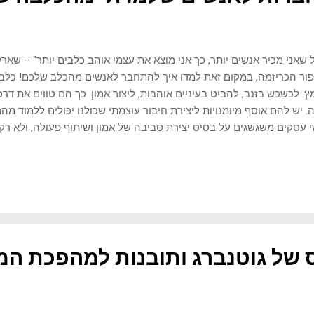
 שאני מכיר אנשים יותר, כך אני מוצא את עצמי אוהב כלבים יותר" – שאר
ור הכריזמה, במקום זאת למדו איך להתחבר לאנשים מהכלב שלכם! כלב 
. לכשכש בזנב, להביט בעיניים אוהבות, ליצור אמון. כך הם טווים את דר
. יש להם אוסף מיומנויות ליצירת חיבור עוצמתי שכולנו יכולים ללמוד מה
 עסקים משגשגים על בסיס יצירת סביבה של אמון ושיתוף פעולה, ולא 
ר איך זה עובד וניתן כלים ליישום. פרק שיעניין אותך: סודות הכוח של רו
 לכלבים כוח על לחיבורים כלבים הם בעלי כוחות על לשבות את ליבנו ולזכ
 לחיבור נובע משילוב מרתק של התאמות אבולוציוניות, מיומנויות מולדות
עות לצרכים ולרגשות העמוקים ביותר שלנו. הנה כמה מרכזיים: תכונות אבולו
יהם של הכלבים, עברו אלפי שנים של סלקציה לתכונות שגורמות להם לש
 תוקפנות מופחתת, חברותיות מוגברת ולהיטות לרצות. קשר אוקסיטוצין: כלב
של גוטנברג ותובנות למהפכת המ