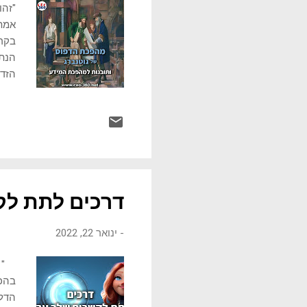
"זהו
אמת 
בקרב
הנתו
הזדמ
ברמה
תיבו
מודפ
בסביבות שנת 1440. הטכנו
דרכים לתת לק
-
ינואר 22, 2022
" כל
בהכר
הדלת