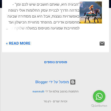
ת
"הבעיה היא, שאתם חושבים שיש לכם זמן" -
בודהה הדרך לבניית עסק החלומות אולי רצופה
באפשרויות נוצצות, אבל היא גם מסתירה שבעה
מחסומים אדירים. מהפחד מחוויית הכישלון ועד
למחוייבות שמגיעה מטיפוס במעלה שלוקח זמן
ממשוך ולא מוגדר והתהום הפיננסית המפחיד
שעולולה להגיע מהפסדים. אבל אל תדאגו. שכן
READ MORE »
בתוך האתגרים הללו טמונה הזדמנול לגלות
חוסן, כושר המצאה ורוח יזמית המוכנה לכבוש
יעדים. ננתח את המחסומים הנפוצים, נלמד
פוסטים נוספים
אסטרטגיות להתגברות ונשחרר את החלוץ
הפנימי שבך, שכן רק על ידי התמודדות חזיתית
עם המכשולים הללו העסק יכול לפרוח
לאימפריה תוססת. 1. חוסר יכולת או חוסר רצון
‏מופעל על ידי Blogger
לקחת סיכונים פתיחת עסק היא מסוכנת
התמונות בעיצוב צולמו על ידי
mammuth
מטבעה, ואנשים רבים הם מטבעם שונאי
סיכונים. ישנן דרכים לצמצם סיכונים, כגון פתיחת
זכויות יוצרים - רון נזר
עסק עם השקעה כספית נמוכה, התחברות עם