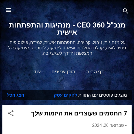
דילוג לתוכן הראשי
מנכ"ל 360 CEO - מנהיגות והתפתחות
אישית
על מנהיגות, ניהול, קריירה, התפתחות אישית, למידה, פילוסופיה,
פסיכולוגיה, קבלת החלטות וגיאו-פוליטיקה, לתובנה מעמיקה של
המציאות והדרך לשגשג בה.
דף הבית
תוכן עניינים
‏עוד…
מוצגים פוסטים עם התווית
להקים עסק
הצג הכל
ר
ש
7 החסמים שעוצרים את היזמות שלך
ו
מ
-
פברואר 26, 2024
ו