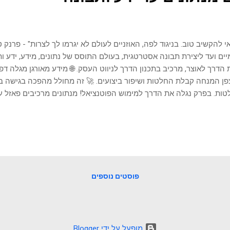
י להקשיב טוב. בניגוד לפה, האוזניים לעולם לא יגרמו לך לצרות" - פרנק
יים ועד ליצירת תבונה אסטרטגית, בעולם התוסס של נתונים, מידע, ידע ות
הדרך לאוצר, מרכיב בתכנון הדרך לניווט העסק. 🌐 מידע מאורגן מגלה דפו
ן המנחה קבלת החלטות ושיפור ביצועים. 🚀 זה מחולל מהפכה בגישה 
ות. בפרק נגלה את הדרך למימוש הפוטנציאל! מנתונים מרכיבים פאזל 
, חשוב להבין את התהליך שעוברים מנתונים גולמיים עד ליצירת תבונה
י היסוד, בדומה לחלקי פאזל מפוזרים, שאינם שימושיים עד שנבדקים ומ
מה, נתוני מכירות בפני עצמם עשויים להיראות שרירותיים, אבל כשהם מ
 התנהגויות לקוחות והשפעות עונתיות, הם הופכים למשמעותיים. בחינה 
ון לקראת הפיכת מידע לתובנות המאפשרות פעולה. מידע מייצג את הסד
נים. ואז הנתונים מורכבים למודל כדי ליצור תמונה ברורה של הנוף העסק
פוסטים נוספים
‏מופעל על ידי Blogger