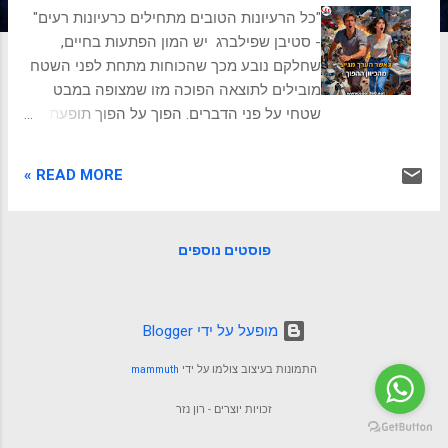
ת
"כל הרעיונות הטובים מתחילים כרעיונות רעים"
- סטיבן שפילברג יש המון הפתעות בחיים,
שחלקם נובע מכך שהכוחות מתחת לפני השטח
מובילים לתוצאה הפוכה מזו שמצופה במבט
שטחי על פני הדברים. הפוך על הפוך תופעת
"הפוך על הפוך" היא אחת מהתופעות המרתקות
ביותר במציאות האנושית, מצבים שבהם הערך
READ MORE »
החיובי צומח דווקא מהפעולה או המאורע
שנתפס כשלילי על ידי הציבור הרחב. זהו מקרה
של פרדוקס מושגי שבו התוצאה החיובית מגיעה
פוסטים נוספים
דרך הדרך ההפוכה מהמקובל. העקרון הזה
מתבטא בתחומי חיים רבים ומגוונים, ונעוץ
לעיתים קרובות בכך שהציבור הרחב מבין רק את
השכבה העליונה של התופעה, בעוד
‏מופעל על ידי Blogger
שהתהליכים העמוקים יותר, אלה שיוצרים את
התמונות בעיצוב צולמו על ידי
mammuth
הערך האמיתי, פועלים בכיוון הנגדי למה שנראה
על פני השטח. יעניין אותך לקרוא: 20
זכויות יוצרים - רון נזר
הפרדוקסים של החיים והדרך לאזן אותם