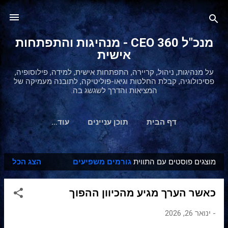
דילוג לתוכן הראשי
מנכ"ל 360 CEO - מנהיגות והתפתחות
אישית
על מנהיגות, ניהול, קריירה, התפתחות אישית, למידה, פילוסופיה,
פסיכולוגיה, קבלת החלטות וגיאו-פוליטיקה, לתובנה מעמיקה של
המציאות והדרך לשגשג בה.
דף הבית
תוכן עניינים
‏עוד…
מוצגים פוסטים עם התווית
גורמים משפיעים
הצג הכל
ר
ש
כאשר הערך מגיע מהכיוון ההפוך
ו
מ
-
ינואר 26, 2026
ו