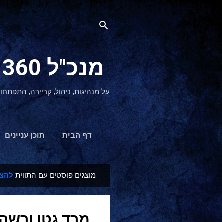
מנכ"ל 360 CEO - מנהיגות והתפתחות אישית
על מנהיגות, ניהול, קריירה, התפתחו
דף הבית
תוכן עניינים
מוצגים פוסטים עם התווית
להצי
ר
ש
ו
מרד גטו ורשה
מ