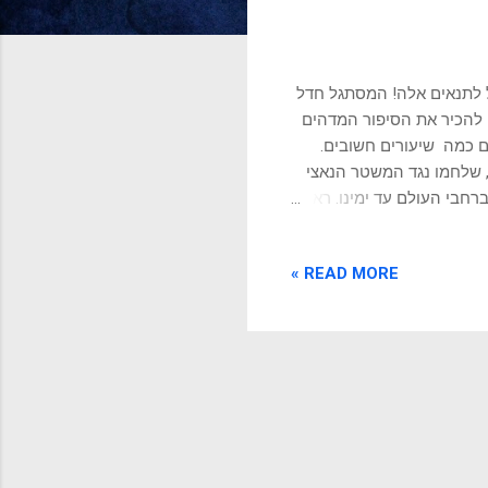
 לתנאים אלה! המסתגל חדל
ם להכיר את הסיפור המדהים
ם כמה שיעורים חשובים.
, שלחמו נגד המשטר הנאצי
בי העולם עד ימינו. ראוי
 מספר ימים, כדי שלא יהיה
 לאחר שהמשטר הנאצי הארור, הורה על גירוש
READ MORE »
בר היו מספר שילוחים
 הנאצים יהיה רע ומר.
מה. לוחמי ההתנגדות
טית, ובאיגוד הצבאי ...