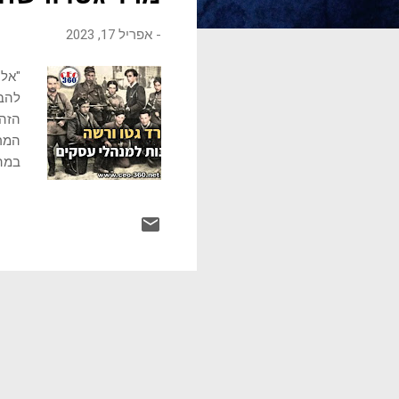
ו
-
אפריל 17, 2023
ת
"אל 
להבח
הזה,
המרד
במהל
לציי
האוכ
מהגט
במקו
התאר