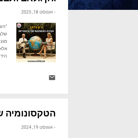
ו
-
אוגוסט 18, 2025
ת
"העו
שלבי
מגנר
הידו
ערבי
הערב
גלאב
התרב
הטקסונומיה ש
-
אוגוסט 19, 2024