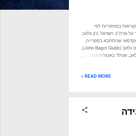
קורסות במחזוריות לפי
על ארה"ב וישראל. ג'ון גלאב
באקדמאי שהתחבא בספרייה,
אלא ב גנרל בריטי קשוח שחי את ההיסטוריה על בשרו. הכירו את סר ג'ון באגוט גלאב (John Bagot Glubb),
אב, שנולד באנגליה בשנת
ת לעבר. את רוב חייו הבוגרים
בילה במזרח התיכון, כקצין בצבא הבריטי וכמפקד הלגיון הערבי בירדן במשך למעלה מ-17 שנה. הוא דיבר
READ MORE »
ל האימפריה הרומית,
ת, הותירה בו רושם עמוק.
ן מקרוב באורח החיים,
ידה