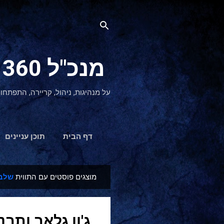
מנכ"ל 360 CEO - מנהיגות והתפתחות אישית
על מנהיגות, ניהול, קריירה, התפתחו
דף הבית
תוכן עניינים
מוצגים פוסטים עם התווית
שלב
ר
ש
ו
ג'ון גלאב ותב
מ