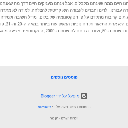
נו חיים ממה שאנחנו מקבלים, אבל אנחנו מעניקים חיים דרך מה שאנחנו נות
ה עבורנו, ילדינו וחברינו לעבודה היא קריטית להצלחה. למידה לא מת
תים קרובות מתקדם על פי הטקסונומיה של בלום. מודל חשיבה ולמידה 
בלום היא אח
וצוותו בשנות ה-50, ועודכנה בתחילת שנות ה-2000
ה ורמות חשיבה. היא מתחילה מרמות בסיסיות כמו זכירה והבנה, ומתקדמ
ם, ניתוח, הערכה, ולבסוף יצירה. מסגרת זו מספקת כלי חיוני למחנכים, מעצ
ה בארגונים, המאפשר להם לתכנן ולהעריך תהליכי למידה באופן מובנה ו
 היא קריטית ליצירת תוכניות לימוד והכשרה אפקטיביות, בין אם מדובר ב
נטים באקדמיה, או עובדים בארגונים. היא מאפשרת למתכנני התוכניות
מות החשיבה, מהבסיסיות ועד המורכבות ביותר, ובכך מפתחת מיומנוי...
פוסטים נוספים
‏מופעל על ידי Blogger
התמונות בעיצוב צולמו על ידי
mammuth
זכויות יוצרים - רון נזר