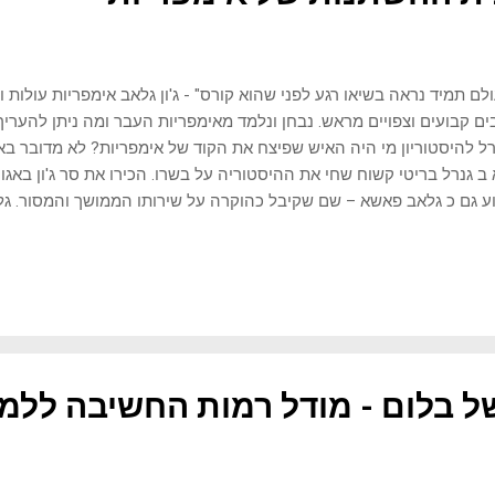
לם תמיד נראה בשיאו רגע לפני שהוא קורס" - ג'ון גלאב אימפריות עולות ו
ם קבועים וצפויים מראש. נבחן ונלמד מאימפריות העבר ומה ניתן להעריך 
ל להיסטוריון מי היה האיש שפיצח את הקוד של אימפריות? לא מדובר 
ע גם כ גלאב פאשא – שם שקיבל כהוקרה על שירותו הממושך והמסור. גל
1897, לא היה רק חייל: הוא היה חוקר, דיפלומט ואדם בעל סקרנות בלתי נדלי
ת שוטפת, חי בקרב הבדואים והכיר מקרוב את נופיה ואתריה העתיקים ש
ית, והעות'מאנית. השהות הארוכה באזור שבו קמו ונפלו אינספור אימפריו
 לא רק ראה את שרידי הערים הגדולות והדרכים הסלולות, אלא גם התבונ
ות והמניעים של עמים שונים. השילוב הנדיר של ני...
ל בלום - מודל רמות החשיבה ללמ