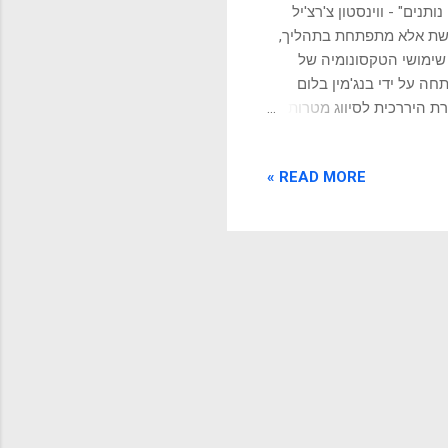
נים" - ווינסטון צ'רצ'יל
רחשת אלא מתפתחת בתהליך,
שימושי הטקסונומיה של
ת התיאוריות החינוכיות המשפיעות ביותר במאה ה-20 וה-21. פותחה על ידי בנג'מין בלום
, הטקסונומיה מציעה מסגרת היררכית לסיווג מטרות
ת לרמות מורכבות יותר כמו
בי תוכניות לימודים, ומנהלי
READ MORE »
יעיל. הכרת הטקסונומיה של
תלמידים בבית ספר,
 להבטיח שהלמידה מקיפה את