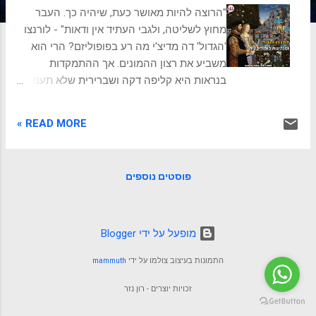
ת
"הרוצה להיות מאושר כעת, שיהיה כך. העבר
מחוץ לשליטה, ולגבי העתיד אין ודאות" - לורנצו
'הגדול' דה מדיצ'י מה רע בפופוליזם? הרי הוא
משביע את רצון ההמונים. אך ההתמקדות
בנראות היא קליפה דקה ושברירית שלא תעמוד
בלחצי המציאות. העולם בו חי לורנצו זה היה
עולם ללא מדינות לאום. מרכז אירופה של המאה
READ MORE »
ה-15, פיסת ארץ שהייתה פסיפס סוער של
ערי-מדינה. זו לא הייתה תקופה של שלום, אלא
של תחרות עזה ואינטריגות פוליטיות בין נסיכויות
פוסטים נוספים
כמו ונציה, מילאנו ורומא. בתוך הכאוס, פירנצה
בלטה כמרכז של עושר, סחר וכישרון. היא הייתה
עיר הניצבת על סף מהפכה. בכיכרות העיר,
סוחרים ופילוסופים התערבבו לצד בעלי מלאכה
‏מופעל על ידי Blogger
ואמנים, בזמן שהמשפחות החזקות, כמו משפחת
התמונות בעיצוב צולמו על ידי
mammuth
פאצי, ששלטה בבנקאות ובפוליטיקה, נאבקו על
עליונות. לתוך הקלחת הזו נולד לורנצו דה מדיצ'י
זכויות יוצרים - רון נזר
בשנת 1449. הוא לא נועד להיות מלך, אלא יורש