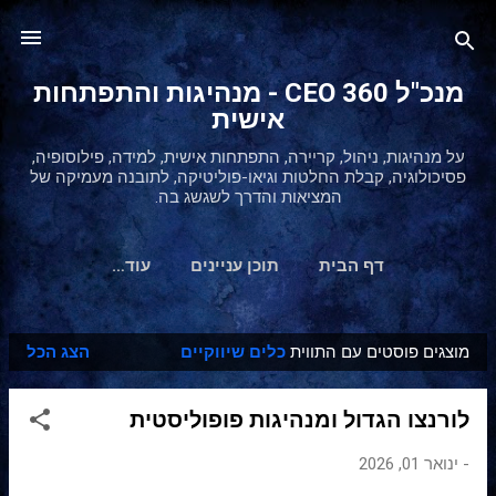
דילוג לתוכן הראשי
מנכ"ל 360 CEO - מנהיגות והתפתחות
אישית
על מנהיגות, ניהול, קריירה, התפתחות אישית, למידה, פילוסופיה,
פסיכולוגיה, קבלת החלטות וגיאו-פוליטיקה, לתובנה מעמיקה של
המציאות והדרך לשגשג בה.
דף הבית
תוכן עניינים
‏עוד…
מוצגים פוסטים עם התווית
כלים שיווקיים
הצג הכל
ר
ש
לורנצו הגדול ומנהיגות פופוליסטית
ו
מ
-
ינואר 01, 2026
ו