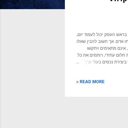
 בראש העסק יכול לעמוד יזם,
ו אדם. אך חשוב להבין שאלו
 אינם מתאימים ויתקשו
 חלום עתידי, רותמים את כל
 ביצירת נכסים בעלי ערך
ק. יזמים עושים שינויים
ת למען המטרה. יזמים מטבעם
READ MORE »
 התפקיד. מה עושה מנכ"ל?
הפסדים, ומטרה עיקרית,
ב וארוך טווח מחלוקת