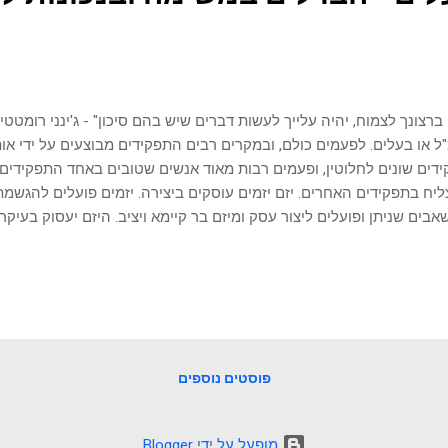
ברצונך לצמוח, יהיה עלייך לעשות דברים שיש בהם סיכון" - ג'ינני רומטטי
ל או בעלים. לפעמים כולם, ובמקרים רבים התפקידים מבוצעים על ידי אות
דים שונים לחלוטין, ופעמים רבות מאוד אנשים שטובים באחד התפקידים,
יח בתפקידים האחרים. יזם יזמים עוסקים ביצירה. יזמים פועלים להגשמת
בים שניתן ופועלים ליצור עסק ומיזם בר קיימא ויציב. היזם יעסוק בעיקר
ה, גיוס משאבים, בניית צוות והגעה ליעדים עסקיים הדרושים לביסוס העס
ים, מובילים עם הרבה תשוקה ונחישות ועושים הקרבות אישיות וארגוניו
עלי נכונות ללקיחת רמת סיכון גבוהה. פרק נוסף שיעניין אותך: מנכ"ל -
ם לבעלים של עסק ישנה מטרה בסיסית, להמשך קיומו של העסק ומניעת 
לת ערכו של העסק, קבלת תשואה על ההשקעה וקבלת תזרים מזומנים יצי
ים נצברים. בעלים מתיי...
פוסטים נוספים
‏מופעל על ידי Blogger