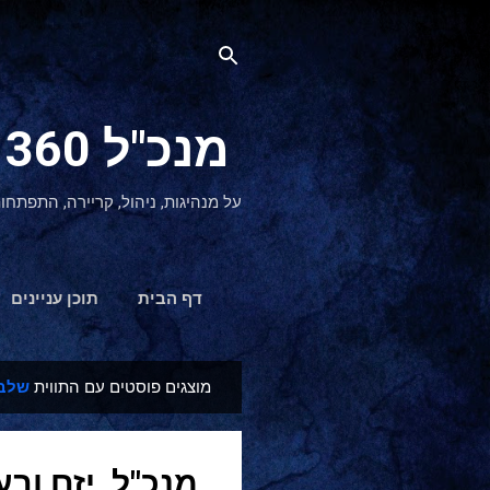
מנכ"ל 360 CEO - מנהיגות והתפתחות אישית
על מנהיגות, ניהול, קריירה, התפתחו
דף הבית
תוכן עניינים
מוצגים פוסטים עם התווית
שלבי
ר
ש
ו
מנכ"ל, יזם וב
מ