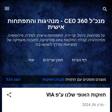
דילוג לתוכן הראשי
מנכ"ל 360 CEO - מנהיגות והתפתחות
אישית
על מנהיגות, ניהול, קריירה, התפתחות אישית, למידה, פילוסופיה,
פסיכולוגיה, קבלת החלטות וגיאו-פוליטיקה, לתובנה מעמיקה של
המציאות והדרך לשגשג בה.
דף הבית
תוכן עניינים
‏עוד…
מוצגים פוסטים עם התווית
מבחן חוזקות
הצג הכל
ר
ש
חוזקות האופי שלנו ע"פ VIA
ו
מ
-
מרץ 06, 2024
ו