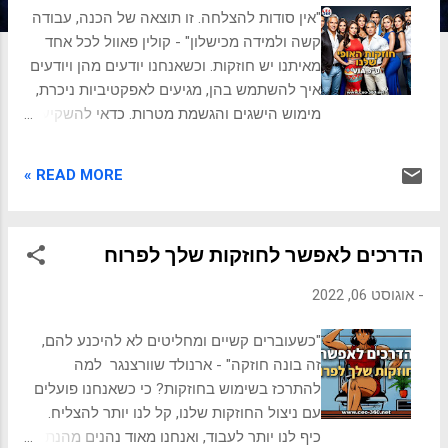
ת
"אין סודות להצלחה. זו תוצאה של הכנה, עבודה
קשה ולמידה מכישלון" - קולין פאוול לכל אחד
מאיתנו יש חוזקות. וכשאנחנו יודעים מהן ויודעים
איך להשתמש בהן, מגיעים לאפקטיביות ניכרת,
מימוש הישגים והגשמת מטרות. כדאי להשקיע
בזה, להכיר את עצמך ולאבחן את החוזקות שלך.
וללמוד מתי ואיך להפעיל אותן באופן המיטבי.
READ MORE »
החוזקות ע"פ VIA מכון VIA פיתח מערכת סיווג
של 24 חוזקות של אופי הנחשבות חיוביות
מבחינה מוסרית, מוכרות בתרבויות בכל מקום,
הדרכים לאפשר לחוזקות שלך לפרוח
מספקות יתרונות לפרט, ומעלות טובות לקהילה
אם הן נוכחות בשפע. מאורגנים תחת 6
-
אוגוסט 06, 2022
סגולות-על של חוכמה, אומץ, אנושיות, צדק,
מתינות והתעלות, תכונות אלו - כגון יצירתיות,
"כשעוברים קשיים ומחליטים לא להיכנע להם,
יושר, עבודת צוות, זהירות, תקווה ורוחניות -
זה בונה חוזקה" - ארנולד שוורצנגר למה
מייצגות מרכיבים בעלי אופי טוב ובעל מוניטין
להתרכז בשימוש בחוזקות? כי כשאנחנו פועלים
התורמים לשגשוג האנושי. מסגרת החוזקות של
עם ניצול החוזקות שלנו, קל לנו יותר להצליח.
VIA כוללת חוזקות אוניברסליות ומספקת אוצר
כיף לנו יותר לעבוד, ואנחנו מאוד נהנים מהנתינה