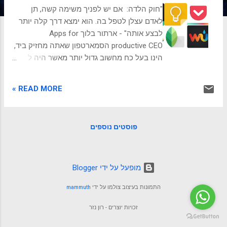
ת
"חוק הלדה: אם יש לפניך משימה קשה, תן
לאדם עצלן לטפל בה. הוא ימצא דרך קלה יותר
לבצע אותה" - ארתור בלוך Apps for
productive CEO הסמארטפון שאתה מחזיק ביד,
הינו בעל כח מחשוב גדול יותר מאשר היה ל
NASA כאשר ביצעו את נחיתת האדם הראשון על
אדמת הירח. וגם יותר מאשר היה למטוסי ה F-
READ MORE »
16 הראשונים שנמסרו לחיל האוויר. כמנהל
מתוחכם, אתה רוצה למצות את יכולות הכלים
שעומדים לרשותך, ולכן נסקור 10 אפליקציות
פוסטים נוספים
רבות עוצמה, אשר יכולות לחסוך לך זמן או
להגדיל את היעילות ואת האפקטיביות שלך.
מעבר לניסיון הרב שיש לי בשימוש באפליקציות
אלו, רובם גם קיבלו ציונים מצויינים באתר arc .
‏מופעל על ידי Blogger
אני נמנע מלציין אפליקציות פופולאריות
התמונות בעיצוב צולמו על ידי
mammuth
שנמצאות בשימוש נרחב מאוד כמו Whatsapp,
או לתחום הרשתות החברתיות, שראוי להתייחס
זכויות יוצרים - רון נזר
לפעילות החשובה בהם, בנפרד. Evernote