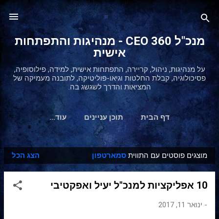
דילוג לתוכן הראשי
מנכ"ל 360 CEO - מנהיגות והתפתחות
אישית
על מנהיגות, ניהול, קריירה, התפתחות אישית, למידה, פילוסופיה,
פסיכולוגיה, קבלת החלטות וגיאו-פוליטיקה, לתובנה מעמיקה של
המציאות והדרך לשגשג בה.
דף הבית
תוכן עניינים
‏עוד…
מוצגים פוסטים עם התווית
סמארטפון
הצג הכל
ר
ש
10 אפליקציות למנכ"ל יעיל ואפקטיבי
ו
מ
-
ינואר 11, 2017
ו