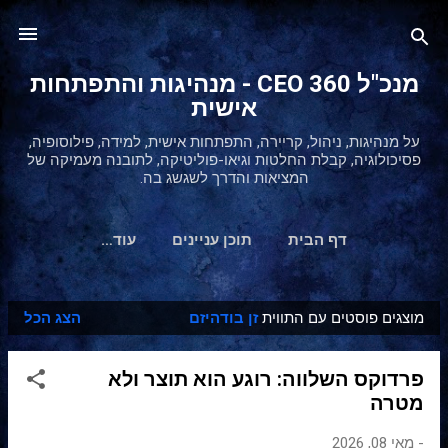
דילוג לתוכן הראשי
מנכ"ל 360 CEO - מנהיגות והתפתחות
אישית
על מנהיגות, ניהול, קריירה, התפתחות אישית, למידה, פילוסופיה,
פסיכולוגיה, קבלת החלטות וגיאו-פוליטיקה, לתובנה מעמיקה של
המציאות והדרך לשגשג בה.
דף הבית
תוכן עניינים
‏עוד…
מוצגים פוסטים עם התווית
זן בודהיזם
הצג הכל
ר
ש
פרדוקס השלווה: רוגע הוא תוצר ולא
ו
מטרה
מ
ו
-
מאי 08, 2026