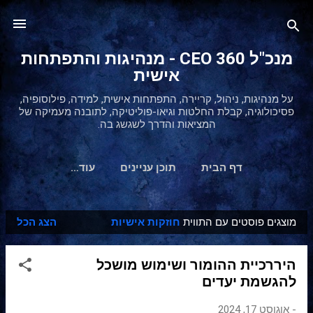
דילוג לתוכן הראשי
מנכ"ל 360 CEO - מנהיגות והתפתחות
אישית
על מנהיגות, ניהול, קריירה, התפתחות אישית, למידה, פילוסופיה,
פסיכולוגיה, קבלת החלטות וגיאו-פוליטיקה, לתובנה מעמיקה של
המציאות והדרך לשגשג בה.
דף הבית
תוכן עניינים
‏עוד…
מוצגים פוסטים עם התווית
חוזקות אישיות
הצג הכל
ר
ש
היררכיית ההומור ושימוש מושכל
ו
להגשמת יעדים
מ
ו
-
אוגוסט 17, 2024