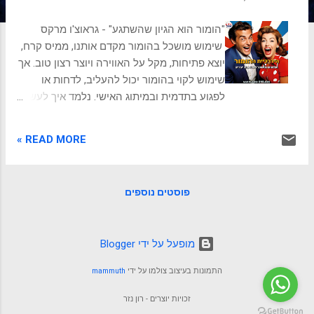
ת
"הומור הוא הגיון שהשתגע" - גראוצ'ו מרקס
שימוש מושכל בהומור מקדם אותנו, ממיס קרח,
יוצא פתיחות, מקל על האווירה ויוצר רצון טוב. אך
שימוש לקוי בהומור יכול להעליב, לדחות או
לפגוע בתדמית ובמיתוג האישי. נלמד איך לעשות
זאת נכון. הומור זה רציני היררכיית ההומור מארגן
את סוגי ההומור השונים לפי רמות מורכבות,
READ MORE »
תחכום והשפעה. הבנה של ההיררכיה מאפשרת
לנו להכיר את ההבדלים בין הומור פשוט להומור
מורכב יותר, ולדעת מתי להשתמש בכל סוג כדי
פוסטים נוספים
להשיג את התוצאות הטובות ביותר. בכל הקשר,
בין אם הוא חברתי, מקצועי או משפחתי, ההומור
משחק תפקיד חשוב ביצירת אווירה נעימה, חיזוק
‏מופעל על ידי Blogger
קשרים, והעברת מסרים בצורה קלילה ומרעננת.
הכרת סוגי ההומור השונים והבנה של הקהל
התמונות בעיצוב צולמו על ידי
mammuth
מאפשרת להשתמש בהומור בצורה שתתאים
בדיוק למטרות ולאנשים שאליהם אנו פונים.
זכויות יוצרים - רון נזר