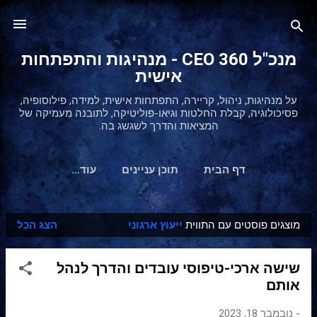
דילוג לתוכן הראשי
מנכ"ל 360 CEO - מנהיגות והתפתחות
אישית
על מנהיגות, ניהול, קריירה, התפתחות אישית, למידה, פילוסופיה,
פסיכולוגיה, קבלת החלטות וגיאו-פוליטיקה, לתובנה מעמיקה של
המציאות והדרך לשגשג בה.
דף הבית
תוכן עניינים
‏עוד…
מוצגים פוסטים עם התווית
ייעוץ ארגוני
הצג הכל
ר
ש
שישה ארכי-טיפוסי עובדים והדרך לנהל
ו
אותם
מ
ו
-
נובמבר 18, 2023