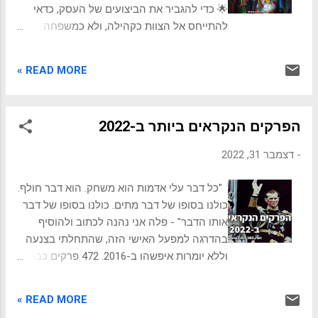
כוח מהבנה כדי לניהול צוות עם דיוק שלא רבים
🌟 כדי להגביר את הביצועים של העסק, כדאי
מכירים! 💼💪 פרק שיעניין אותך: 6
להתייחס אל הצוות כקהילה, ולא כמשפחה.
ארכיטיפוסי גברים והאופן בו הם פועלים על
👨‍👩‍👧‍👦👨‍👩‍👧‍👦 קהילה עסקית היא קבוצה
ארכי-טיפוסי עובדים הכרת ארכי-טיפוסים של
של אנשים שפועלים למען מטרה משותפת.
עובדים נותן מבט מרתק לצפות ולפענח את
READ MORE »
חולקים מרחב ומערכת ערכים משותפים.
הדינמיקה המורכבת במקום העבודה. כדי
ועשויים לפתח חברויות וקשרים חזקים, לספק
להוביל ולנהל ביעילות, חיוני להכיר בכך שלא כל
תמיכה הדדית, אמפתיה ושותפות גורל. 🪢 כל זה
העובדים זהים. הם מגיעים בגוונים שונים, כל
הפרקים הנקראים ביותר ב-2022
תלוי מקום, משימות, ולכל המעורבים מובן שאולי
אח...
זה לא לתמיד. ⌛ 🥰 למשפחה קשרי דם או
-
דצמבר 31, 2022
חיבורים מנישואין או אימוץ, ומצפים בה לספק
ולקבל אהבה ותמיכה ללא תנאים. 😻 חברות
"כל דבר עלי אדמות הוא משחק. הוא דבר חולף.
ועסקים מונעים מהצורך לקיים צמיחה ויציבות
כולנו בסופו של דבר מתים. כולנו בסופו של דבר
וכן להניב רווח. יהיו החלטות שאינן באינטרס של
אותו הדבר" - פלה אני נהנה לכתוב ולהוסיף
חלק מהעובדים, כמו צימצומים בגלל ביצועים
בהדרגה למפעל האישי הזה, שהתחלתי בצנעה
נמוכים או בזמנים קשים, או לבחור בין עובדים
וללא יומרות איפשהו ב-2016. 472 פרקים כבר
בהזדמנויות לקידום או לתפקיד. 🎖️ 🪙 בקהילה
פורסמו, ופרק חדש נוסף כל שבוע. ציבור
מתפקדת יש, הגברת מעורבות ופריון של
הקוראים ומשתפים צמח בהדרגה ומגיע
העובדים תחלופת עובדים מופחתת שיפור
READ MORE »
למספרים שנותנים לי את התחושה הטובה
המורל ותחושת הסיפוק בעבודה יצירת תחושת