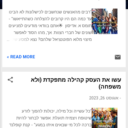
ת
"רבים מהאנשים שנחשבים לכישלונות לא הבינו
עד כמה הם היו קרובים להצלחה כשהתייאשו" -
תומס א. אדיסון 🌟אתם בוודאי מודעים למניעים
שונים של חברי הצוות. אך, מהו הסוד לאפשר
מיצוי מלוא הפוטנציאל שלהם? נצא למסע של
גילוי העולם המורכב של ארכי-טיפוסי של
עובדים. 🌟 👁️‍🗨️💎 אפשר בהכללה לשייך
READ MORE »
עובדים לאחת משש קטגוריות: פורשים - 10%
מנותקים - 32% מחויבים - 38% משבשים - 11%
חלקיים - 5% כוכבים - 4% 🤔 לכל אחד
עשו את העסק קהילה מתפקדת (ולא
מהטיפוסים יש מוטיבציות, איכויות והתנהגויות
משפחה)
ייחודיות שמגדירות אותו. ולכל אחד יש ערך
אמיתי ושונה להביא לארגון. 🔥 נ גלה
-
אוגוסט 26, 2023
אסטרטגיות להוביל ולנהל צוות המורכב
מהטיפוסים השונים ביעילות. 💡 קראו כיצד
"כל עשייה וכל מילה, יכולות להפוך לזרע
לזהות את הארכיטיפים, למנף את החוזקות
שיטופח ויצמיח תועלת. אפשר לבחור להיות
שלהם ולנווט באתגרים של עבודה איתם. קבלו
ברכה לכל מי שבאים איתו במגע" - קנת קופלנד