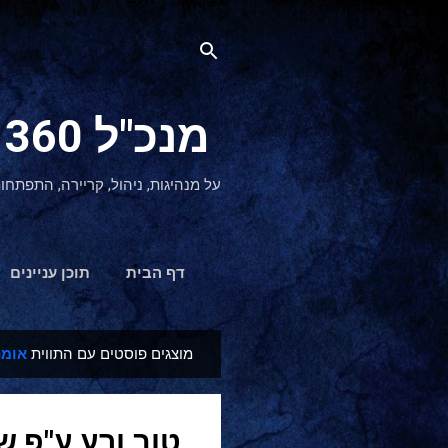
מנכ"ל 360 CEO - מנהיגות והתפתחות אישית
על מנהיגות, ניהול, קריירה, התפתחו
דף הבית
תוכן עניינים
מוצגים פוסטים עם התווית
אומנ
ר
ש
ו
טוב ורע ע"פ 
מ