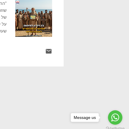
"ההי
שוזר
של ת
על ק
שעשו
בלב 
ולאן
אין 
הסדר
הדור
ההיס
Message us