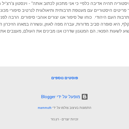
סטוריה תהיה אדיבה כלפיי כי אני מתכוון לכתוב אותה" - וינסטון צ'רצ'יל 
 פריטים היסטוריים עם מעטפת תרבותית ותיאולוגית לנרטיב סיפורי מכונ
רבות העם היהודי. כוחו של סיפור אנו יצורים אוהבי סיפורים. הרבה לפנ
לף, היא סופרה סביב מדורות, עברה מפה לאוזן, ונשזרה במארג הזיכרון הק
ע לשעות הפנאי; הם המנגנון שדרכו אנו מבינים את העולם, מעצבים את ז
התרבות האנושית פועמים המיתוסים המכוננים – אותם סיפורי-על המסבירים
 אנו הולכים. הם הופכים אירועים כאוטיים לרצף בעל משמעות, ומעניקים ס
דוגמה חזקה ומהדהדת יותר למיתוס מכונן מאשר סיפור יציאת מצרים. סיפו
, אינו רק אבן יסוד בזהות היהודית, אלא גם מקור השראה אוניברסלי למא
ות. עוצמתו חוצה גבולות ותרבויות. אך מה קורה כאשר הסיפור העוצמתי
טורי והארכאולוגי המודרני? פערים נחשפים, שאלות ...
פוסטים נוספים
‏מופעל על ידי Blogger
התמונות בעיצוב צולמו על ידי
mammuth
זכויות יוצרים - רון נזר