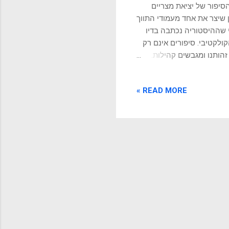
הסיפור של יציאת מצריים
ן שיצר את אחד מעמודי התווך
י שההיסטוריה נכתבה בדיו
ולקטיבי. סיפורים אינם רק
הותנו ומגבשים קהילות.
 לנו מאין באנו, מי אנחנו,
דר וערך לחוויה האנושית.
READ MORE »
ר הנחגג מדי שנה בליל
בקי חירות ושחרור לאורך
 הזה פוגש את ממצאי המחקר