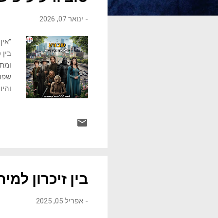
ו
-
ינואר 07, 2026
ת
"אין
בין 
ומתמ
והיו
באונ
הבסי
עבור
הושפ
מעבר
שבו 
בין זיכרון למ
-
אפריל 05, 2025