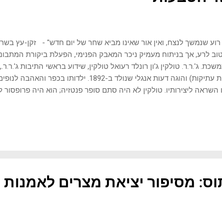
 רוע שנמשך לנצח, ואין אור שאינו מביא שחר של יום חדש" - זקן-עץ בש
טוב לרע, אך בניתוח מעמיק ניכר המאבק הפנימי, הפעלת ביקורת המתבונן
שכת. ג'.ר.ר. טולקין ג'ון רונלד רעואל טולקין, שידוע בראשי התיבות ג'.ר.ר.,
שפות עתיקות) והוגה דעות אנגלי שנולד ב-1892. ילדו
ו השראה ליצירותיו. טולקין לא היה סתם סופר פנטזיה; הוא היה פרופסור 
יברסיטת אוקספורד, והשקיע במחקרים בלשוניים וחקר מיתולוגיות, אשר ט
ס לארץ התיכונה, שבה מתרחשים סיפוריו. כתיבת "שר הטבעות" נולדה מתו
 העם האנגלי, מיתולוגיה שמקשרת בין עבר, הווה ועתיד, ומשקפת עולמות ע
ע ממיתולוגיות נורדיות, פיניות וגרמאניות, וממסורות הנוצריות שנטעו בתו
 מחטא לגאולה, ושל קרב מתמיד בין אור וחושך. הוא ראה את יצירתו כסוג
סיפורים על קסם ומלחמו...
יתוס: מסיפור יציאת מצרים לאמנות 