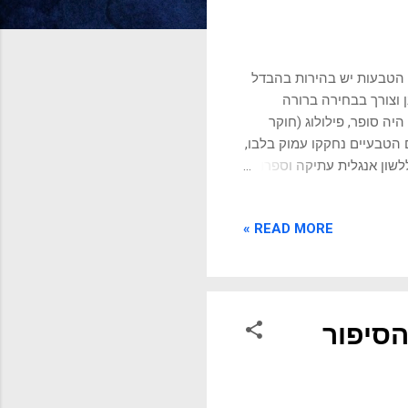
ר הטבעות יש בהירות בהבדל
 וצורך בבחירה ברורה
 היה סופר, פילולוג (חוקר
תו בכפר והאהבה לנופים הטבעיים נחקקו עמוק בלבו,
ללשון אנגלית עתיקה וספרות
וו דמות עולם מפורט ועשיר,
ך רצון ליצור מיתולוגיה
READ MORE »
רכיים ומוסריים. טולקין
כו תפיסות של טוב ורע,
 של מסע רוחני ואידיאלי,
הסיפור