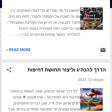
ת
"אעשה כל מה שנדרש כדי לנצח משחקים. בין
אם זה לשבת על הספסל ולעודד, לתת כוס מים
לחבר לקבוצה, או לזרוק את הקליעה המנצחת" -
קובי בריאנט רמת האנרגיה בצוות חיונית
להצלחה. כאשר צוותים אנרגטיים ונמרצים, הם
בעלי פריון גבוה, יצירתיים ויוזמתיים יותר. אבל
איך לשמור על אנרגיה גבוהה בצוות? במיוחד
READ MORE »
במאמץ מתמשך, אחרי אתגרים או שבוע עמוס
וארוך. נציג 7 דרכים להחדיר אנרגיה לצוות שלך,
הנתמכות על ידי פסיכולוגיה, 1. לנסח הצהרת
הדרך להנהיג וליצור תחושת דחיפות
מטרת צוות 2. לחגוג הצלחות קטנות 3. לעודד
את חברי הצוות לקחת הפסקות 4. לספק
-
אוגוסט 12, 2023
הזדמנויות לחברי הצוות ללמוד ולצמוח 5. ליצור
סביבת עבודה חיובית ותומכת 6. לתת לחברי
"כל דבר שראוי לביצוע, שווה לעשות בהגזמה.
הצוות אוטונומיה ושליטה על עבודתם 7. לעודד
מתינות היא לפחדנים" - שיין פאטון 🌟 אנחנו
את חברי הצוות לבנות מערכת יחסים אחד עם
רוצים ארגון יעיל, זריז, שבו דברים מתקתקים,
השני על ידי יישום חלק מהאסטרטגיות הללו,
אנשים קופצים על משימות ופותרים בעיות, אבל