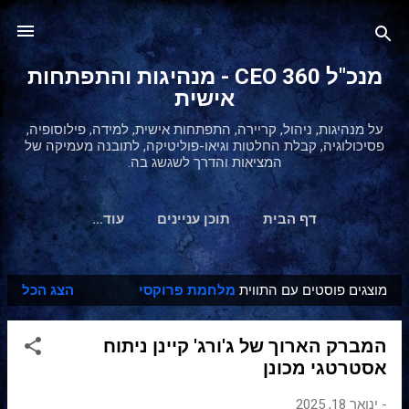
דילוג לתוכן הראשי
מנכ"ל 360 CEO - מנהיגות והתפתחות
אישית
על מנהיגות, ניהול, קריירה, התפתחות אישית, למידה, פילוסופיה,
פסיכולוגיה, קבלת החלטות וגיאו-פוליטיקה, לתובנה מעמיקה של
המציאות והדרך לשגשג בה.
דף הבית
תוכן עניינים
‏עוד…
מוצגים פוסטים עם התווית
מלחמת פרוקסי
הצג הכל
ר
ש
המברק הארוך של ג'ורג' קיינן ניתוח
ו
אסטרטגי מכונן
מ
ו
-
ינואר 18, 2025