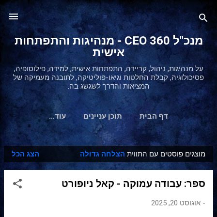
דילוג לתוכן הראשי
מנכ"ל 360 CEO - מנהיגות והתפתחות
אישית
על מנהיגות, ניהול, קריירה, התפתחות אישית, למידה, פילוסופיה,
פסיכולוגיה, קבלת החלטות וגיאו-פוליטיקה, לתובנה מעמיקה של
המציאות והדרך לשגשג בה.
דף הבית
תוכן עניינים
‏עוד…
מוצגים פוסטים עם התווית
הצלחה גדולה
הצג הכל
ר
ש
ספר: עבודה עמוקה - קאל ניופורט
ו
מ
-
אוגוסט 20, 2025
ו