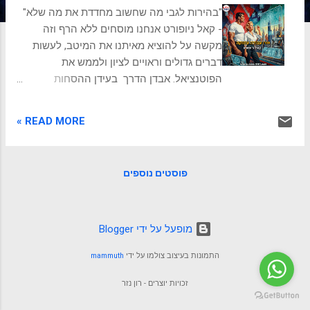
ת
"בהירות לגבי מה שחשוב מחדדת את מה שלא"
- קאל ניופורט אנחנו מוסחים ללא הרף וזה
מקשה על להוציא מאיתנו את המיטב, לעשות
דברים גדולים וראויים לציון ולממש את
הפוטנציאל. אבדן הדרך בעידן ההסחות
מרגישים לפעמים שהיום פשוט חומק מבין
האצבעות? שעות מתאדות בהתעסקות עם מסך
READ MORE »
הטלפון, תיבת המייל מתמלאת בקצב, והודעות
בלתי פוסקות קוראות מכל מכשיר דיגיטלי.
העולם המודרני, על כל קסמיו ופלאיו
פוסטים נוספים
הדיגיטליים, הפך לזירה של הסחת דעת מתמדת.
אנחנו מחוברים, זמינים ונגישים כמעט ללא
הפסקה, אך באופן פרדוקסלי, דווקא בשיא
הקישוריות, רבים מאיתנו מרגישים מפוזרים, לא
‏מופעל על ידי Blogger
ממוקדים, ובעיקר, לא פרודוקטיביים באמת.
התמונות בעיצוב צולמו על ידי
mammuth
מנסים לשבת וללמוד, או ליצור משהו חדש או
מורכב שדורש ריכוז וזמן. וזה ממש קשה! האם
זכויות יוצרים - רון נזר
איבדנו את היכולת להתרכז, לצלול לעומק