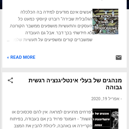
ת
"אנשים אינם מודעים למידה בה הכלכלה
הגלובלית שבירה" רוברט קיוסקי כמעט כל
העסקים והתעשיות מושפעים ממשבר הקורונה.
לא חידשתי בכך דבר. אבל גם העובדה
שמשברים קורים ומשפיעים על תעשיות שלמות
ומגמות עולמיות, לא צריכה באמת להפתיע. זה
פשוט קורה המון פעמים, ולרוב רחוק מעיני
READ MORE »
הציבור הרחב. צריך להבין מהו סיכון ושינוי
מערכתי ואיך להתייחס אליו כשמגיע. הסיכון
המערכתי להבין את הסיכון המערכתי וכיצד הוא
מנהגים של בעלי אינטליגנציה רגשית
גרם למגיפה. סיכון מערכתי הוא האופן בו איום
גבוהה
יכול לסכן מערכת או מערכות שלמות. לדוגמא,
עסקים רבים חשבו שהאיום המערכתי של סיכון
-
אפריל 19, 2020
בפריצת סייבר ישפיע באופן משמעותי על
המערכת העסקיות שלהם. אבל הוירוס הגיע
"פרחים מרגיעים למראה. אין להם סכסוכים או
קודם והשפיע בגדול. כולם פעם חששו
רגשות" - זיגמונד פרויד בין אם בעבודה, בפיתוח
מבאג-2000, שלא הגיע. זה קורה שוב ושוב. עסק
הקריירה או באהבה, ליכולת להבין את המצב